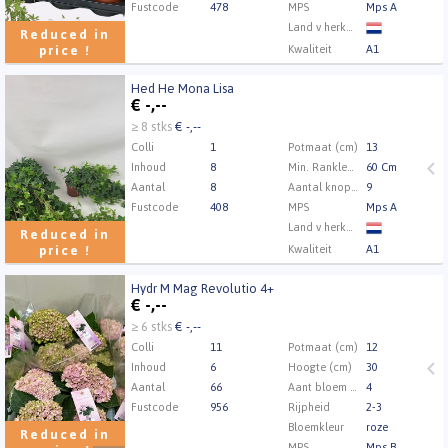
Fustcode
478
MPS
Mps A
Land v herkomst
Reduced in
Kwaliteit
A1
price !
Kweker
Quakelplant BV
Hed He Mona Lisa
Hed He Mona Lisa
€
-,--
U moet ingelogd zijn om te kunnen kopen.
Klik hier
≥ 8 stks
€ -,--
om in te loggen.
Colli
1
Potmaat (cm)
13
Inhoud
8
Min. Ranklengte
60 Cm
Aantal
8
Aantal knoppen
9
Fustcode
408
MPS
Mps A
Land v herkomst
Reduced in
Kwaliteit
A1
price !
Kweker
Berg Hedera
Hydr M Mag Revolutio 4+
Hydr M Mag Revolutio 4+
€
-,--
U moet ingelogd zijn om te kunnen kopen.
Klik hier
≥ 6 stks
€ -,--
om in te loggen.
Colli
11
Potmaat (cm)
12
Inhoud
6
Hoogte (cm)
30
Aantal
66
Aant bloem per pot
4
Fustcode
956
Rijpheid
2-3
Bloemkleur
roze
Reduced in
MPS
Mps B