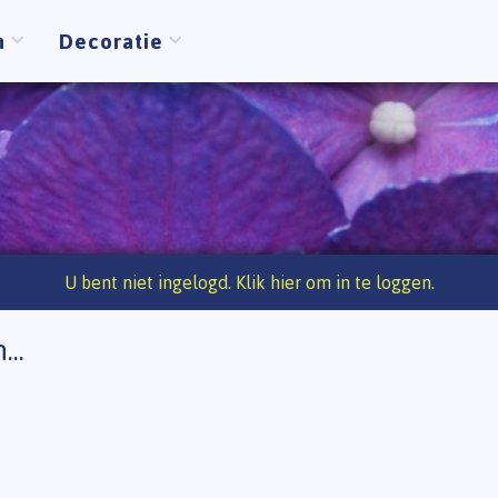
n
Decoratie
U bent niet ingelogd. Klik hier om in te loggen.
...