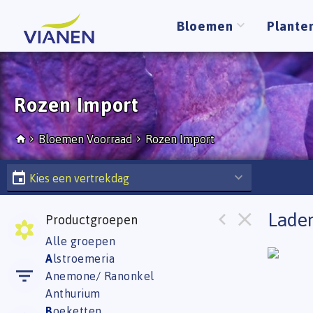
Bloemen
Plante
Rozen Import
Bloemen Voorraad
Rozen Import
Kies een vertrekdag
Laden
Productgroepen
Alle groepen
A
lstroemeria
Anemone/ Ranonkel
Anthurium
B
oeketten