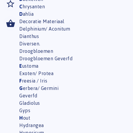
C
hrysanten
D
ahlia
Decoratie Materiaal
Delphinium/ Aconitum
Dianthus
Diversen.
Droogbloemen
Droogbloemen Geverfd
E
ustoma
Exoten/ Protea
F
reesia / Iris
G
erbera/ Germini
Geverfd
Gladiolus
Gyps
H
out
Hydrangea
Hypericum