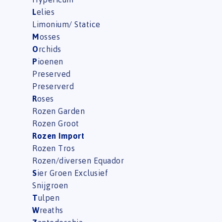
L
elies
Limonium/ Statice
M
osses
O
rchids
P
ioenen
Preserved
Preserverd
R
oses
Rozen Garden
Rozen Groot
Rozen Import
Rozen Tros
Rozen/diversen Equador
S
ier Groen Exclusief
Snijgroen
T
ulpen
W
reaths