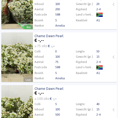
Inhoud
100
Gewicht (gr.)
20
Aantal
200
Rijpheid
2-4
Fustcode
588
Land v herkomst
Bosinh.
5
Kwaliteit
A1
Kweker
Arnelia
live
Chame Dawn Pearl
Chame Dawn Pearl
€
-,--
U moet ingelogd zijn om te kunnen kopen.
Klik hier
≥ 75 stks
€ -,--
om in te loggen.
Colli
0
Lengte
50
Inhoud
100
Gewicht (gr.)
15
Aantal
75
Rijpheid
2-4
Fustcode
588
Land v herkomst
Bosinh.
5
Kwaliteit
A1
Kweker
Arnelia
Live
Chame Dawn Pearl
Chame Dawn Pearl
€
-,--
U moet ingelogd zijn om te kunnen kopen.
Klik hier
≥ 100 stks
€ -,--
om in te loggen.
Colli
5
Lengte
40
Inhoud
100
Gewicht (gr.)
15
Aantal
500
Rijpheid
2-4