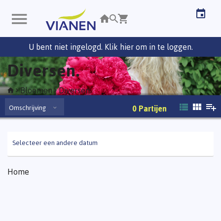
U bent niet ingelogd. Klik hier om in te loggen.
Diversen.
Bloemen
Diversen.
Omschrijving
0
Partijen
Selecteer een andere datum
Home