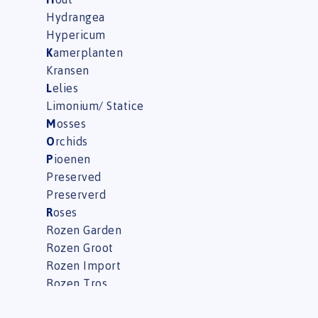
Hydrangea
Hypericum
K
amerplanten
Kransen
L
elies
Limonium/ Statice
M
osses
O
rchids
P
ioenen
Preserved
Preserverd
R
oses
Rozen Garden
Rozen Groot
Rozen Import
Rozen Tros
Rozen/diversen Equador