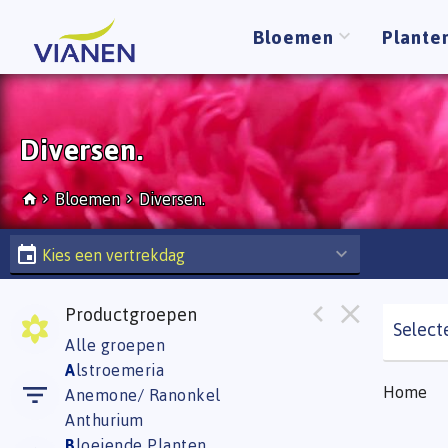
Bloemen
Plante
Diversen.
Bloemen
Diversen.
Kies een vertrekdag
Productgroepen
Select
Alle groepen
A
lstroemeria
Home
Anemone/ Ranonkel
Anthurium
B
loeiende Planten