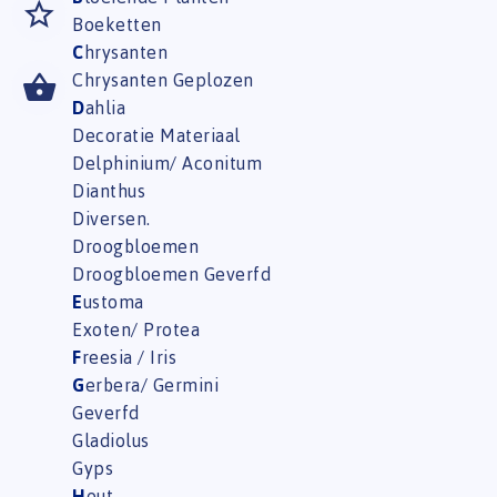
Boeketten
C
hrysanten
Chrysanten Geplozen
D
ahlia
Decoratie Materiaal
Delphinium/ Aconitum
Dianthus
Diversen.
Droogbloemen
Droogbloemen Geverfd
E
ustoma
Exoten/ Protea
F
reesia / Iris
G
erbera/ Germini
Geverfd
Gladiolus
Gyps
H
out