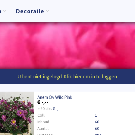
n
Decoratie
U bent niet ingelogd. Klik hier om in te loggen.
Anem Ov Wild Pink
Ov Wild Pink
€
-,--
t ingelogd zijn om te kunnen kopen.
Klik hier om in te loggen
≥ 60 stks
€ -,--
Colli
1
Inhoud
60
Aantal
60