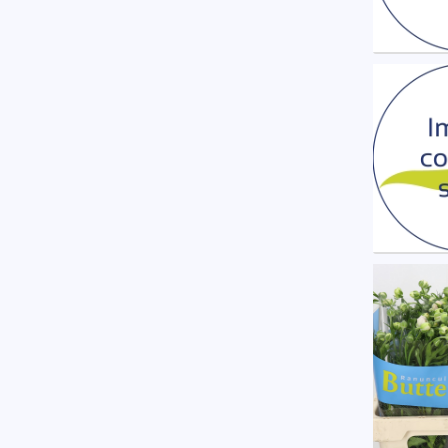
Ran M
U moe
Ranunc
U moe