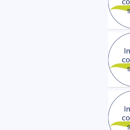
Ran B
U moe
Ran Bu
U moe