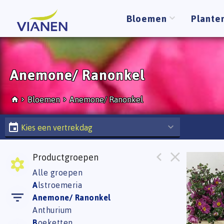
Bloemen
Plante
Anemone/ Ranonkel
Bloemen
Anemone/ Ranonkel
Kies een vertrekdag
Productgroepen
Anem 
Alle groepen
U moe
A
lstroemeria
Anemone/ Ranonkel
Anthurium
B
oeketten