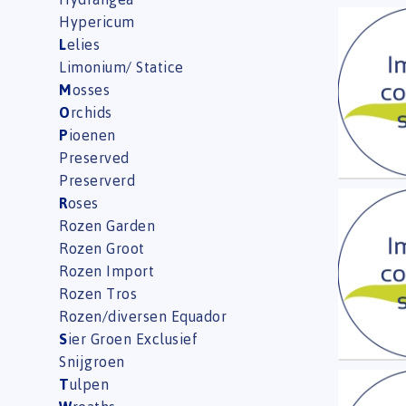
Hypericum
Ran B
L
elies
U moe
Limonium/ Statice
M
osses
O
rchids
P
ioenen
Preserved
Preserverd
R
oses
Ran B
Rozen Garden
U moe
Rozen Groot
Rozen Import
Rozen Tros
Rozen/diversen Equador
S
ier Groen Exclusief
Snijgroen
T
ulpen
Ran Bu