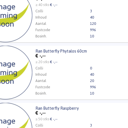
t ingelogd zijn om te kunnen kopen.
Klik hier om in te loggen
≥ 40 stks
€ -,--
Colli
3
Inhoud
40
Aantal
120
Fustcode
996
Bosinh.
10
Ran Butterfly Phytalos 60cm
utterfly Phytalos 60cm
€
-,--
t ingelogd zijn om te kunnen kopen.
Klik hier om in te loggen
≥ 20 stks
€ -,--
Colli
0
Inhoud
40
Aantal
20
Fustcode
996
Bosinh.
10
Ran Butterfly Raspberry
utterfly Raspberry
€
-,--
t ingelogd zijn om te kunnen kopen.
Klik hier om in te loggen
≥ 50 stks
€ -,--
Colli
3