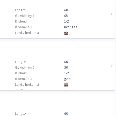
.
Lengte
60
Gewicht (gr.)
65
Rijpheid
1-2
Bloemkleur
licht geel
Land v herkomst
Kwaliteit
A1
.
Lengte
60
Gewicht (gr.)
30
Rijpheid
1-2
Bloemkleur
geel
Land v herkomst
Kwaliteit
A1
.
Lengte
60