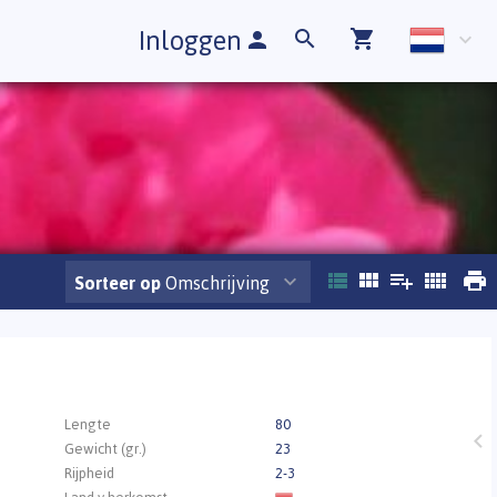
Inloggen
Sorteer op
Omschrijving
.
Lengte
80
Gewicht (gr.)
23
Rijpheid
2-3