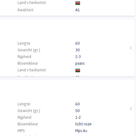
Land v herkomst
Kwaliteit
A1
.
Lengte
60
Gewicht (gr.)
30
Rijpheid
2-3
Bloemkleur
paars
Land v herkomst
Kwaliteit
A1
.
Lengte
60
Gewicht (gr.)
50
Rijpheid
1-2
Bloemkleur
licht roze
MPS
Mps A+