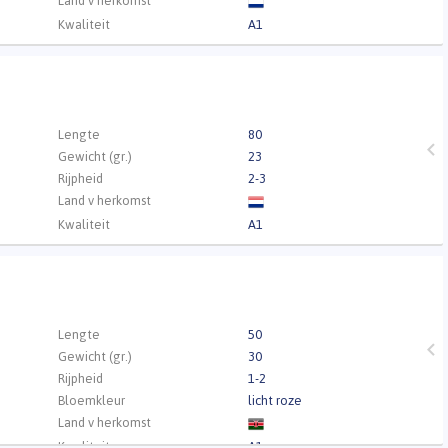
Land v herkomst
Kwaliteit
A1
.
Lengte
80
Gewicht (gr.)
23
Rijpheid
2-3
Land v herkomst
Kwaliteit
A1
.
Lengte
50
Gewicht (gr.)
30
Rijpheid
1-2
Bloemkleur
licht roze
Land v herkomst
Kwaliteit
A1