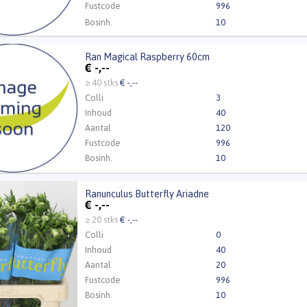
Fustcode
996
Bosinh.
10
Ran Magical Raspberry 60cm
agical Raspberry 60cm
€
-,--
t ingelogd zijn om te kunnen kopen.
Klik hier om in te loggen
≥ 40 stks
€ -,--
Colli
3
Inhoud
40
Aantal
120
Fustcode
996
Bosinh.
10
Ranunculus Butterfly Ariadne
ulus Butterfly Ariadne
€
-,--
t ingelogd zijn om te kunnen kopen.
Klik hier om in te loggen
≥ 20 stks
€ -,--
Colli
0
Inhoud
40
Aantal
20
Fustcode
996
Bosinh.
10