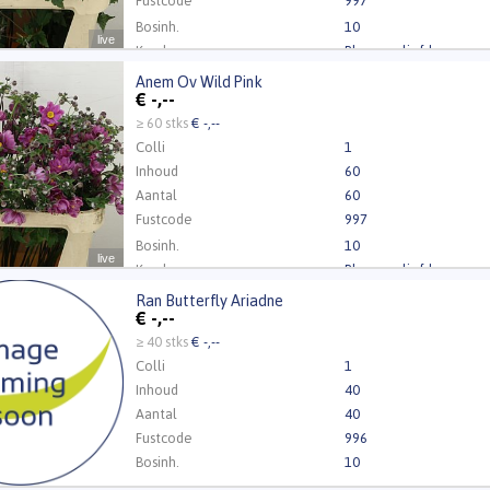
Fustcode
997
Bosinh.
10
live
Kweker
Bloemenliefde
Anem Ov Wild Pink
Ov Wild Pink
€
-,--
t ingelogd zijn om te kunnen kopen.
Klik hier om in te loggen
≥ 60 stks
€ -,--
Colli
1
Inhoud
60
Aantal
60
Fustcode
997
Bosinh.
10
live
Kweker
Bloemenliefde
Ran Butterfly Ariadne
tterfly Ariadne
€
-,--
t ingelogd zijn om te kunnen kopen.
Klik hier om in te loggen
≥ 40 stks
€ -,--
Colli
1
Inhoud
40
Aantal
40
Fustcode
996
Bosinh.
10