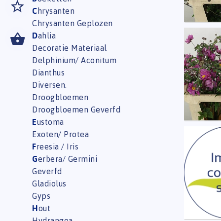
C
hrysanten
Chrysanten Geplozen
D
ahlia
Anem 
Decoratie Materiaal
U moe
Delphinium/ Aconitum
Dianthus
Diversen.
Droogbloemen
Droogbloemen Geverfd
E
ustoma
Exoten/ Protea
Ran Bu
F
reesia / Iris
U moe
G
erbera/ Germini
Geverfd
Gladiolus
Gyps
H
out
Hydrangea