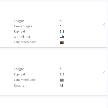
.
Lengte
50
Gewicht (gr.)
60
Rijpheid
1-2
Bloemkleur
wit
Land v herkomst
Kwaliteit
A1
.
Lengte
60
Rijpheid
2-3
Land v herkomst
Kwaliteit
A1