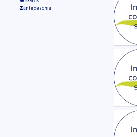
W
reaths
U moe
Z
antedeschia
Ran B
U moe
Ran B
U moe