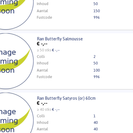
Inhoud
50
Aantal
150
Fustcode
996
Ran Butterfly Salmousse
utterfly Salmousse
€
-,--
t ingelogd zijn om te kunnen kopen.
Klik hier om in te loggen
≥ 50 stks
€ -,--
Colli
2
Inhoud
50
Aantal
100
Fustcode
996
Ran Butterfly Satyros (or) 60cm
tterfly Satyros (or) 60cm
€
-,--
t ingelogd zijn om te kunnen kopen.
Klik hier om in te loggen
≥ 40 stks
€ -,--
Colli
1
Inhoud
40
Aantal
40