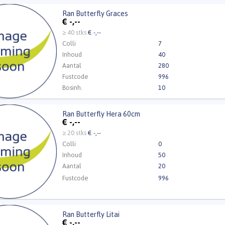
Ran Butterfly Graces
utterfly Graces
€
-,--
t ingelogd zijn om te kunnen kopen.
Klik hier om in te loggen
≥ 40 stks
€ -,--
Colli
7
Inhoud
40
Aantal
280
Fustcode
996
Bosinh.
10
Ran Butterfly Hera 60cm
utterfly Hera 60cm
€
-,--
t ingelogd zijn om te kunnen kopen.
Klik hier om in te loggen
≥ 20 stks
€ -,--
Colli
0
Inhoud
50
Aantal
20
Fustcode
996
Ran Butterfly Litai
tterfly Litai
€
-,--