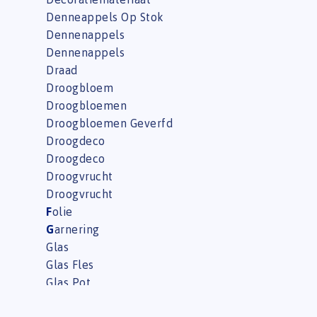
Denneappels Op Stok
Dennenappels
Dennenappels
Draad
Droogbloem
Droogbloemen
Droogbloemen Geverfd
Droogdeco
Droogdeco
Droogvrucht
Droogvrucht
F
olie
G
arnering
Glas
Glas Fles
Glas Pot
Glas Schaal