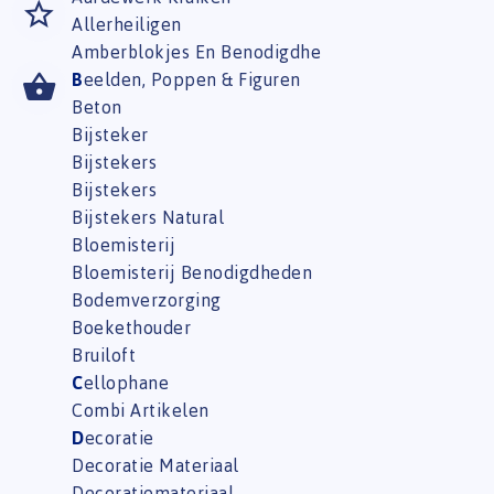
Allerheiligen
Amberblokjes En Benodigdhe
B
eelden, Poppen & Figuren
Beton
Bijsteker
Bijstekers
Bijstekers
Bijstekers Natural
Bloemisterij
Bloemisterij Benodigdheden
Bodemverzorging
Boekethouder
Bruiloft
C
ellophane
Combi Artikelen
D
ecoratie
Decoratie Materiaal
Decoratiemateriaal