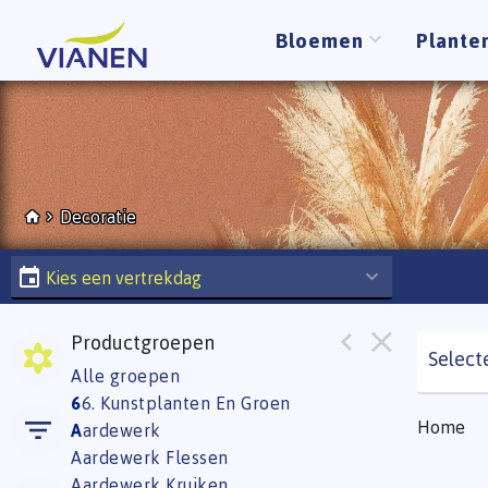
Bloemen
Plante
Decoratie
Kies een vertrekdag
Productgroepen
Select
Alle groepen
6
6. Kunstplanten En Groen
Home
A
ardewerk
Aardewerk Flessen
Aardewerk Kruiken