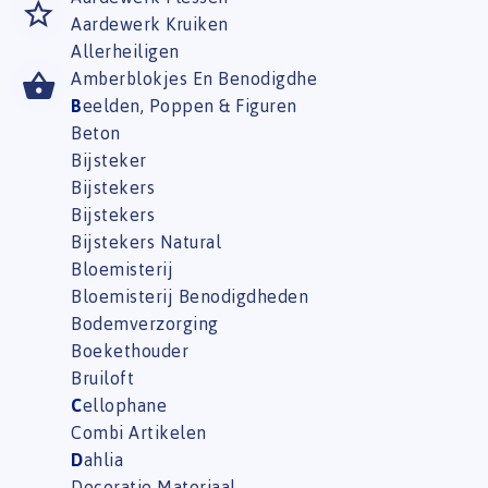
Aardewerk Kruiken
Allerheiligen
Amberblokjes En Benodigdhe
B
eelden, Poppen & Figuren
Beton
Bijsteker
Bijstekers
Bijstekers
Bijstekers Natural
Bloemisterij
Bloemisterij Benodigdheden
Bodemverzorging
Boekethouder
Bruiloft
C
ellophane
Combi Artikelen
D
ahlia
Decoratie Materiaal