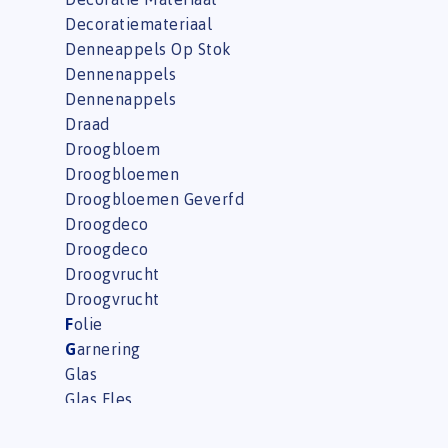
Decoratiemateriaal
Denneappels Op Stok
Dennenappels
Dennenappels
Draad
Droogbloem
Droogbloemen
Droogbloemen Geverfd
Droogdeco
Droogdeco
Droogvrucht
Droogvrucht
F
olie
G
arnering
Glas
Glas Fles
Glas Pot