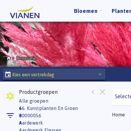
Bloemen
Plante
Decoratie
Kies een vertrekdag
Productgroepen
Select
Alle groepen
6
6. Kunstplanten En Groen
Home
8
0000056
A
ardewerk
Aardewerk Flessen