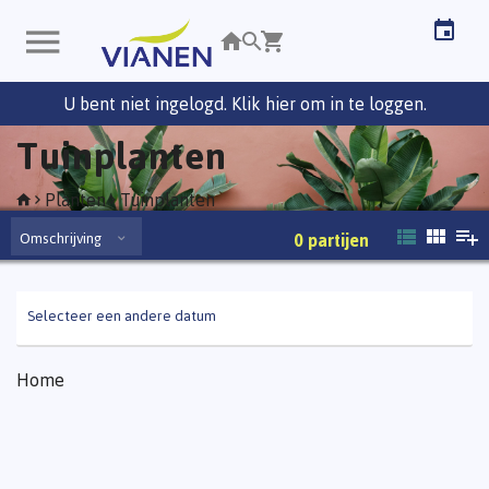
U bent niet ingelogd. Klik hier om in te loggen.
Tuinplanten
Planten
Tuinplanten
Omschrijving
0
partijen
Selecteer een andere datum
Home