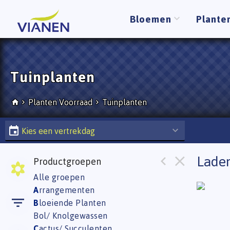
Bloemen
Plante
Tuinplanten
Planten Voorraad
Tuinplanten
Kies een vertrekdag
Laden
Productgroepen
Alle groepen
A
rrangementen
B
loeiende Planten
Bol/ Knolgewassen
C
actus/ Succulenten