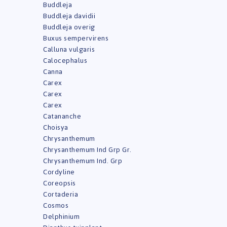
Buddleja
Buddleja davidii
Buddleja overig
Buxus sempervirens
Calluna vulgaris
Calocephalus
Canna
Carex
Carex
Carex
Catananche
Choisya
Chrysanthemum
Chrysanthemum Ind Grp Gr.
Chrysanthemum Ind. Grp
Cordyline
Coreopsis
Cortaderia
Cosmos
Delphinium