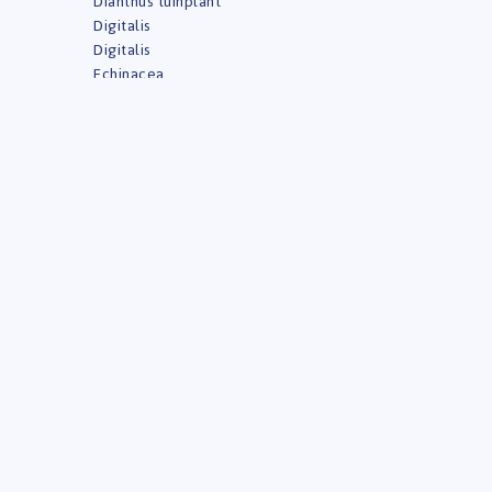
Dianthus tuinplant
Digitalis
Digitalis
Echinacea
Erigeron
Eucalyptus
Euonymus
Festuca
Gaillardia
Gaura Lindheimeri
Geranium
Hebe
Heuchera
Hibiscus
Hydrangea
Hydrangea Overig
Hydrangea Overig
Hydrangea Overig
Hydrangea Plant
Lavandula
Leucanthemum