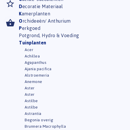
D
ecoratie Materiaal
K
amerplanten
O
rchideeën/ Anthurium
P
erkgoed
Potgrond, Hydro & Voeding
T
uinplanten
Acer
Achillea
Agapanthus
Ajania pacifica
Alstroemeria
Anemone
Aster
Aster
Astilbe
Astilbe
Astrantia
Begonia overig
Brunnera Macrophylla