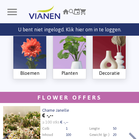
U bent niet ingelogd. Klik hier om in te loggen.
Bloemen
Planten
Decoratie
FLOWER OFFERS
Chame Janelle
€
-,--
≥ 100 stks
€ -,--
Colli
1
Lengte
50
Inhoud
100
Gewicht (gr.)
20