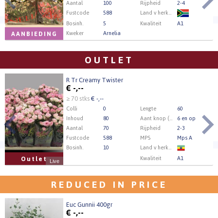
Aantal
100
Rijpheid
2-4
Fustcode
588
Land v herkomst
Bosinh.
5
Kwaliteit
A1
Kweker
Arnelia
AANBIEDING
OUTLET
R Tr Creamy Twister
€
-,--
≥ 70 stks
€ -,--
Colli
0
Lengte
60
Inhoud
80
Aant knop (min.)
6 en op
Aantal
70
Rijpheid
2-3
Fustcode
588
MPS
Mps A
Bosinh.
10
Land v herkomst
Kwaliteit
A1
Outlet
Live
Kweker
Sun Spray
REDUCED IN PRICE
Euc Gunnii 400gr
€
-,--