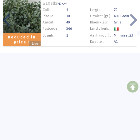
≥ 10 stks
€ -,--
Colli
4
Lengte
70
Inhoud
10
Gewicht (gr.)
400 Gram
Aantal
40
Bloemkleur
Grijs
Fustcode
566
Land v herkomst
Bosinh.
1
Aant knop (min.)
Minimaal 23
Reduced in
Kwaliteit
A1
price !
Live