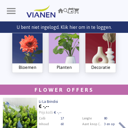
U bent niet ingelogd. Klik hier om in te loggen.
Bloemen
Planten
Decoratie
FLOWER OFFERS
Li La Brindisi
€
-,--
Prijs kolli
€ -,--
Colli
17
Lengte
80
Inhoud
60
Aant knop (min.)
3 en op