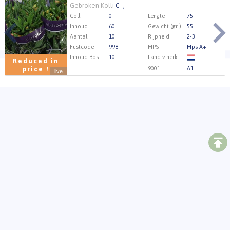
Gebroken Kolli
€ -,--
Colli
0
Lengte
75
Inhoud
60
Gewicht (gr.)
55
Aantal
10
Rijpheid
2-3
Fustcode
998
MPS
Mps A+
Inhoud Bos
10
Land v herkomst
Reduced in
9001
A1
price !
live
Kweker
H.M. Tesselaar