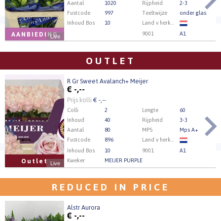
Aantal
1020
Rijpheid
2-3
Fustcode
997
Teeltwijze
onder glas
Inhoud Bos
10
Land v herkomst
9001
A1
AANBIEDING
Live
Kweker
AS & K van Klaveren BV
OUTLET
R Gr Sweet Avalanch+ Meijer
€
-,--
Prijs kolli
€ -,--
Colli
2
Lengte
60
Inhoud
40
Rijpheid
3-3
Aantal
80
MPS
Mps A+
Fustcode
896
Land v herkomst
Inhoud Bos
10
9001
A1
Kweker
MEIJER PURPLE
Outlet
Live
REDUCED IN PRICE
Alstr Aurora
€
-,--