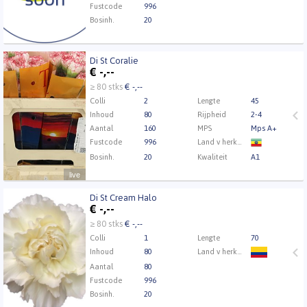
Fustcode
996
Bosinh.
20
Di St Coralie
Di St Coralie
€
-,--
U moet ingelogd zijn om te kunnen kopen.
Klik hier
≥ 80 stks
€ -,--
om in te loggen.
Colli
2
Lengte
45
Inhoud
80
Rijpheid
2-4
Aantal
160
MPS
Mps A+
Fustcode
996
Land v herkomst
Bosinh.
20
Kwaliteit
A1
live
Di St Cream Halo
Di St Cream Halo
€
-,--
U moet ingelogd zijn om te kunnen kopen.
Klik hier
≥ 80 stks
€ -,--
om in te loggen.
Colli
1
Lengte
70
Inhoud
80
Land v herkomst
Aantal
80
Fustcode
996
Bosinh.
20