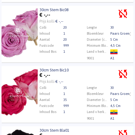
30cm Stem Bic08
30cm Stem Bic08
€
-,--
Eerst Inloggen a.u.b.
Klik hier om in te loggen.
Prijs kolli
€ -,--
Colli
20
Lengte
30
Inhoud
1
Bloemkleur
Paars Groen
Aantal
20
Diameter (cm)
5 Cm
Fustcode
999
Minimum Bloemknophoogte
4,5 Cm
Inhoud Bos
1
Land v herkomst
9001
A1
30cm Stem Bic10
30cm Stem Bic10
€
-,--
Eerst Inloggen a.u.b.
Klik hier om in te loggen.
Prijs kolli
€ -,--
Colli
35
Lengte
30
Inhoud
1
Bloemkleur
Paars Groen
Aantal
35
Diameter (cm)
5 Cm
Fustcode
999
Minimum Bloemknophoogte
4,5 Cm
Inhoud Bos
1
Land v herkomst
9001
A1
30cm Stem Bla01
30cm Stem Bla01