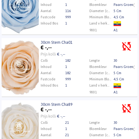
Inhoud
1
Bloemkleur
Paars Groen
Aantal
116
Diameter (cm)
5 Cm
Fustcode
999
Minimum Bloemknophoogte
4,5 Cm
Inhoud Bos
1
Land v herkomst
9001
A1
30cm Stem Cha01
30cm Stem Cha01
€
-,--
Eerst Inloggen a.u.b.
Klik hier om in te loggen.
Prijs kolli
€ -,--
Colli
182
Lengte
30
Inhoud
1
Bloemkleur
Paars Groen
Aantal
182
Diameter (cm)
5 Cm
Fustcode
999
Minimum Bloemknophoogte
4,5 Cm
Inhoud Bos
1
Land v herkomst
9001
A1
30cm Stem Cha89
30cm Stem Cha89
€
-,--
Eerst Inloggen a.u.b.
Klik hier om in te loggen.
Prijs kolli
€ -,--
Colli
21
Lengte
30
Inhoud
1
Bloemkleur
Paars Groen
Aantal
21
Diameter (cm)
5 Cm