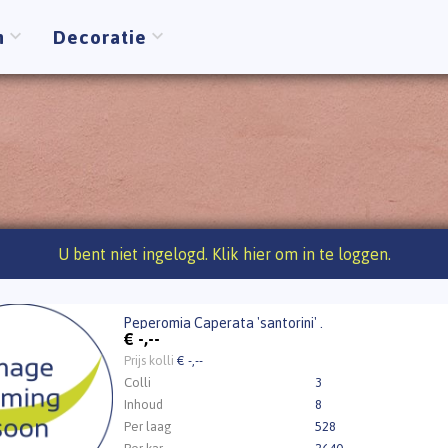
n
Decoratie
U bent niet ingelogd. Klik hier om in te loggen.
Peperomia Caperata 'santorini' .
mia Caperata 'santorini' .
€
-,--
 Inloggen a.u.b.
Klik hier om in te loggen.
Prijs kolli
€ -,--
Colli
3
Inhoud
8
Per laag
528