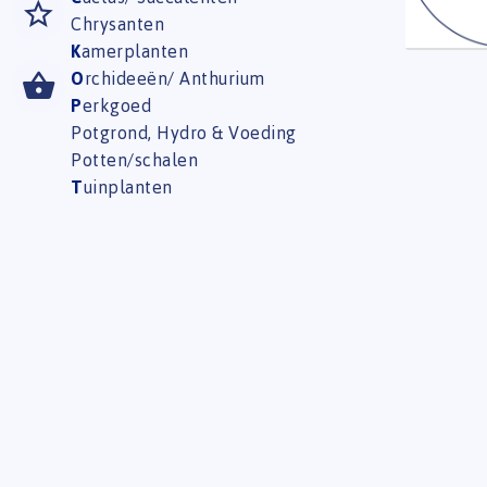
Chrysanten
K
amerplanten
O
rchideeën/ Anthurium
P
erkgoed
Potgrond, Hydro & Voeding
Potten/schalen
T
uinplanten