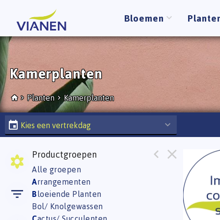
Bloemen
Plante
Kamerplanten
Planten
Kamerplanten
Kies een vertrekdag
Productgroepen
Pepero
Alle groepen
Eerst
A
rrangementen
B
loeiende Planten
Bol/ Knolgewassen
C
actus/ Succulenten