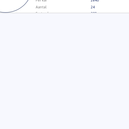
Per kar
2640
Aantal
24
Fustcode
308
Kweker
Smit Kwekerijen