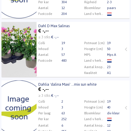
Per kar
304
Rijpheid
2-3
Aantal
12
Bloemkleur
paars
Fustcode
204
Land v herkomst
Kwaliteit
A1
Dahl D Max Salinas
Kweker
KP Holland
Dahl D Max Salinas
€
-,--
U moet ingelogd zijn om te kunnen kopen.
Klik hier
≥ 3 stks
€ -,--
om in te loggen.
Colli
19
Potmaat (cm)
19
Inhoud
3
Hoogte (cm)
50
Aantal
57
MPS
Mps A
Fustcode
483
Land v herkomst
Aantal knoppen
23
Kwaliteit
A1
Kweker
Hulstflowers
Dahlia 'dalina Maxi' ...mix sun white
Dahlia 'dalina Maxi' ...mix sun white
€
-,--
U moet ingelogd zijn om te kunnen kopen.
Klik hier
≥ 3 stks
€ -,--
om in te loggen.
Colli
2
Potmaat (cm)
19
Inhoud
3
Hoogte (cm)
40
Per laag
63
Bloemkleur
div kleur
Per kar
252
Land v herkomst
Aantal
6
Aantal knoppen
12