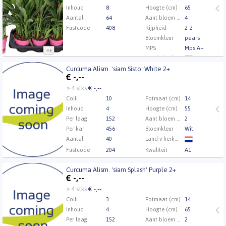
Inhoud
8
Hoogte (cm)
65
Aantal
64
Aant bloem per pot
4
Fustcode
408
Rijpheid
2-2
Bloemkleur
paars
MPS
Mps A+
Land v herkomst
Curcuma Alism. 'siam Sisto' White 2+
Kwaliteit
A2
Curcuma Alism. 'siam Sisto' White 2+
€
-,--
Kweker
KP Holland
U moet ingelogd zijn om te kunnen kopen.
Klik hier
≥ 4 stks
€ -,--
om in te loggen.
Colli
10
Potmaat (cm)
14
Inhoud
4
Hoogte (cm)
55
Per laag
152
Aant bloem per pot
2
Per kar
456
Bloemkleur
Wit
Aantal
40
Land v herkomst
Fustcode
204
Kwaliteit
A1
Kweker
KP Holland
Curcuma Alism. 'siam Splash' Purple 2+
Curcuma Alism. 'siam Splash' Purple 2+
€
-,--
U moet ingelogd zijn om te kunnen kopen.
Klik hier
≥ 4 stks
€ -,--
om in te loggen.
Colli
3
Potmaat (cm)
14
Inhoud
4
Hoogte (cm)
65
Per laag
152
Aant bloem per pot
2