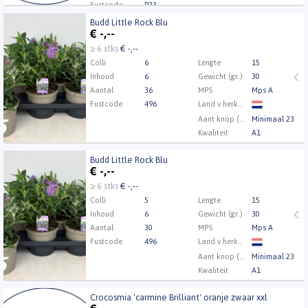
Fustcode
P23
Budd Little Rock Blu
Budd Little Rock Blu
€
-,--
U moet ingelogd zijn om te kunnen kopen.
Klik hier
≥ 6 stks
€ -,--
om in te loggen.
Colli
6
Lengte
15
Inhoud
6
Gewicht (gr.)
30
Aantal
36
MPS
Mps A
Fustcode
496
Land v herkomst
Aant knop (min.)
Minimaal 23
Kwaliteit
A1
Kweker
Kwekerij 't Kleintje
Budd Little Rock Blu
Budd Little Rock Blu
€
-,--
U moet ingelogd zijn om te kunnen kopen.
Klik hier
≥ 6 stks
€ -,--
om in te loggen.
Colli
5
Lengte
15
Inhoud
6
Gewicht (gr.)
30
Aantal
30
MPS
Mps A
Fustcode
496
Land v herkomst
Aant knop (min.)
Minimaal 23
Kwaliteit
A1
Kweker
Kwekerij 't Kleintje
Crocosmia 'carmine Brilliant' oranje zwaar xxl
Crocosmia 'carmine Brilliant' oranje zwaar xxl