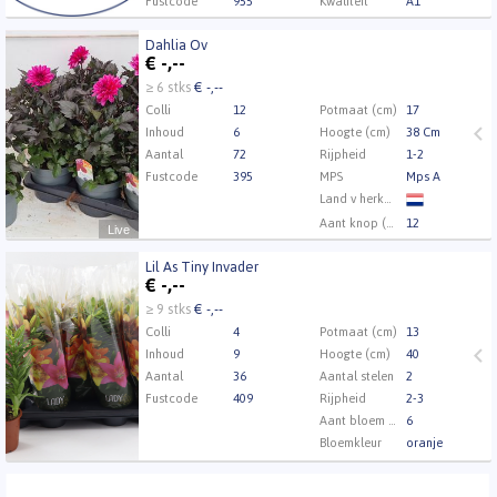
Fustcode
955
Kwaliteit
A1
Dahlia Ov
Dahlia Ov
€
-,--
U moet ingelogd zijn om te kunnen kopen.
Klik hier
≥ 6 stks
€ -,--
om in te loggen.
Colli
12
Potmaat (cm)
17
Inhoud
6
Hoogte (cm)
38 Cm
Aantal
72
Rijpheid
1-2
Fustcode
395
MPS
Mps A
Land v herkomst
Aant knop (min.)
12
Live
Kwaliteit
A1
Lil As Tiny Invader
Kweker
Kwekerij van den Brand
Lil As Tiny Invader
€
-,--
U moet ingelogd zijn om te kunnen kopen.
Klik hier
≥ 9 stks
€ -,--
om in te loggen.
Colli
4
Potmaat (cm)
13
Inhoud
9
Hoogte (cm)
40
Aantal
36
Aantal stelen
2
Fustcode
409
Rijpheid
2-3
Aant bloem per pot
6
Bloemkleur
oranje
MPS
Mps A
Land v herkomst