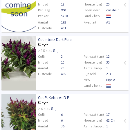
Inhoud
12
Hoogte (cm)
20
Per laag
960
Bloemkleur
div kleur
Per kar
5760
Land v herkomst
Aantal
192
Kwaliteit
A1
Fustcode
401
Kweker
Perry van der Valk
Cel Intenz Dark Purp
Cel Intenz Dark Purp
€
-,--
U moet ingelogd zijn om te kunnen kopen.
Klik hier
≥ 10 stks
€ -,--
om in te loggen.
Colli
2
Potmaat (cm)
12
Inhoud
10
Hoogte (cm)
30
Aantal
20
Aantal knoppen
1
Fustcode
495
Rijpheid
2-3
MPS
Mps A
Land v herkomst
Kwaliteit
A1
Cel Pl Kelos At D P
Kweker
Nico van Os
Cel Pl Kelos At D P
€
-,--
U moet ingelogd zijn om te kunnen kopen.
Klik hier
≥ 6 stks
€ -,--
om in te loggen.
Colli
6
Potmaat (cm)
17
Inhoud
6
Hoogte (cm)
62 Cm
Aantal
36
Aantal knoppen
1