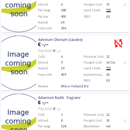
Inhoud
6
Hoogte (cm)
35
Per laag
180
Land v herkomst
Per kar
900
9001
A1
Aantal
24
Fustcode
306
Kweker
Kwekerij de Weet
Adenium Obesum (caudex)
Adenium Obesum (caudex)
€
-,--
Eerst Inloggen a.u.b.
Klik hier om in te loggen.
Prijs kolli
€ -,--
Colli
6
Potmaat (cm)
12
Inhoud
9
Hoogte (cm)
16 Cm
Aantal
54
Land v herkomst
Fustcode
409
Aantal knoppen
20
9001
A1
Kweker
Winco Holland B.V.
Adiantum Raddi. 'fragrans'
Adiantum Raddi. 'fragrans'
€
-,--
Eerst Inloggen a.u.b.
Klik hier om in te loggen.
Prijs kolli
€ -,--
Colli
3
Potmaat (cm)
12
Inhoud
8
Hoogte (cm)
30
Per laag
528
Bloemkleur
nvt