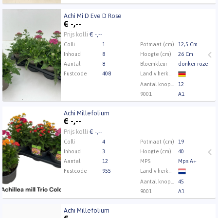
Kweker
Boomkw. Ron van Opstal BV
Achi Mi D Eve D Rose
Achi Mi D Eve D Rose
€
-,--
Eerst Inloggen a.u.b.
Klik hier om in te loggen.
Prijs kolli
€ -,--
Colli
1
Potmaat (cm)
12,5 Cm
Inhoud
8
Hoogte (cm)
26 Cm
Aantal
8
Bloemkleur
donker roze
Fustcode
408
Land v herkomst
Aantal knoppen
12
9001
A1
Kweker
Blumen Greiving
Achi Millefolium
Achi Millefolium
€
-,--
Eerst Inloggen a.u.b.
Klik hier om in te loggen.
Prijs kolli
€ -,--
Colli
4
Potmaat (cm)
19
Inhoud
3
Hoogte (cm)
40
Aantal
12
MPS
Mps A+
Fustcode
955
Land v herkomst
Aantal knoppen
45
9001
A1
Achi Millefolium
Achi Millefolium