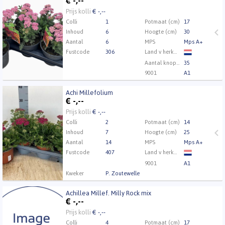
€
-,--
Eerst Inloggen a.u.b.
Klik hier om in te loggen.
Prijs kolli
€ -,--
Colli
1
Potmaat (cm)
17
Inhoud
6
Hoogte (cm)
30
Aantal
6
MPS
Mps A+
Fustcode
306
Land v herkomst
Aantal knoppen
35
9001
A1
Achi Millefolium
Achi Millefolium
€
-,--
Eerst Inloggen a.u.b.
Klik hier om in te loggen.
Prijs kolli
€ -,--
Colli
2
Potmaat (cm)
14
Inhoud
7
Hoogte (cm)
25
Aantal
14
MPS
Mps A+
Fustcode
407
Land v herkomst
9001
A1
Kweker
P. Zoutewelle
Achillea Millef. Milly Rock mix
Achillea Millef. Milly Rock mix
€
-,--
Eerst Inloggen a.u.b.
Klik hier om in te loggen.
Prijs kolli
€ -,--
Colli
4
Potmaat (cm)
17