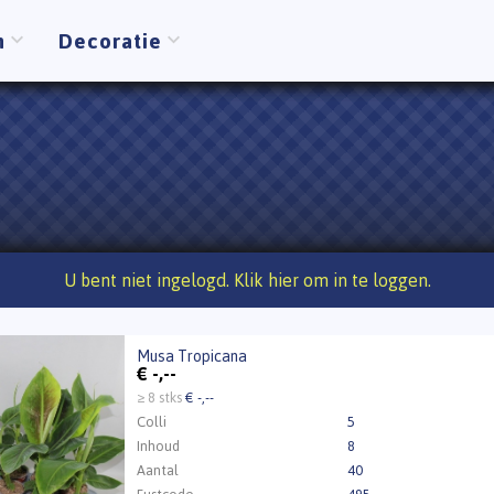
n
Decoratie
U bent niet ingelogd. Klik hier om in te loggen.
Musa Tropicana
Tropicana
€
-,--
t ingelogd zijn om te kunnen kopen.
Klik hier om in te loggen
≥ 8 stks
€ -,--
Colli
5
Inhoud
8
Aantal
40