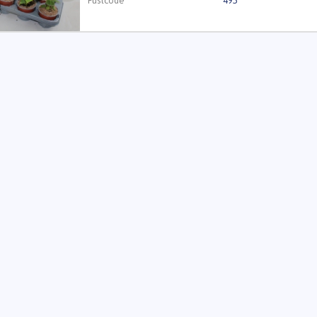
Fustcode
495
Kweker
Willem Jongenotter K