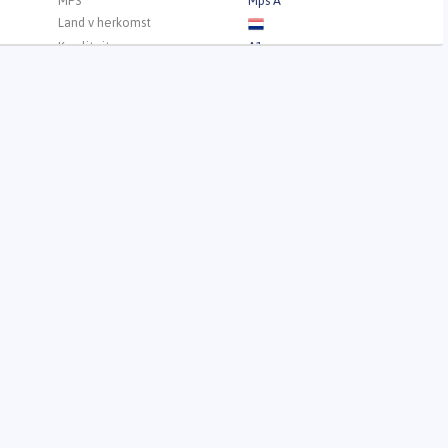
MPS
Mps A
Land v herkomst
Kwaliteit
A1
w.