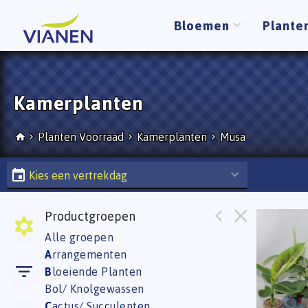
Bloemen
Plante
Kamerplanten
Planten Voorraad
Kamerplanten
Musa
Kies een vertrekdag
Productgroepen
Musa 
Alle groepen
U moe
A
rrangementen
B
loeiende Planten
Bol/ Knolgewassen
C
actus/ Succulenten