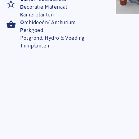
D
ecoratie Materiaal
K
amerplanten
O
rchideeën/ Anthurium
P
erkgoed
Potgrond, Hydro & Voeding
T
uinplanten