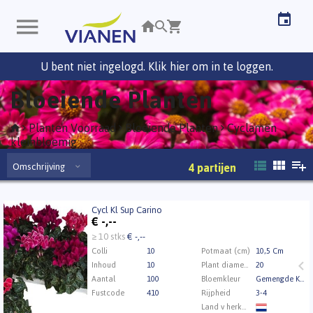
U bent niet ingelogd. Klik hier om in te loggen.
Bloeiende Planten
Planten Voorraad
Bloeiende Planten
Cyclamen
kleinbloemig
Omschrijving
4
partijen
Cycl Kl Sup Carino
Cycl Kl Sup Carino
€
-,--
U moet ingelogd zijn om te kunnen kopen.
Klik hier
≥ 10 stks
€ -,--
om in te loggen.
Colli
10
Potmaat (cm)
10,5 Cm
Inhoud
10
Plant diameter min.(cm)
20
Aantal
100
Bloemkleur
Gemengde Kleuren
Fustcode
410
Rijpheid
3-4
Land v herkomst