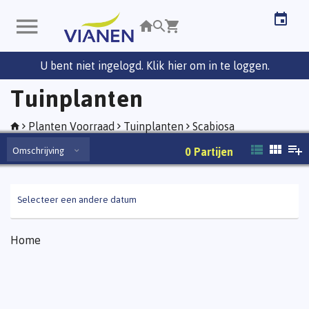
U bent niet ingelogd. Klik hier om in te loggen.
Tuinplanten
Planten Voorraad
Tuinplanten
Scabiosa
Omschrijving
0
Partijen
Selecteer een andere datum
Home