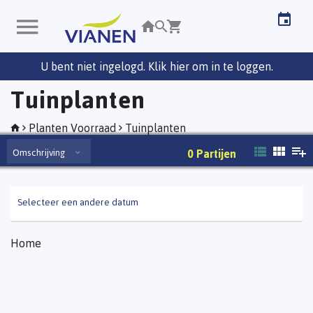
U bent niet ingelogd. Klik hier om in te loggen.
Tuinplanten
Planten Voorraad
Tuinplanten
Omschrijving
0
Partijen
Selecteer een andere datum
Home