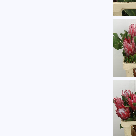
Protea
Eerst
Prote
Eerst