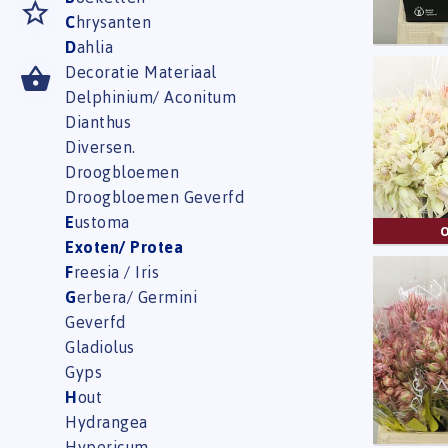
C
hrysanten
D
ahlia
Decoratie Materiaal
Blushi
Delphinium/ Aconitum
Eerst
Dianthus
Diversen.
Droogbloemen
Droogbloemen Geverfd
E
ustoma
Exoten/ Protea
F
reesia / Iris
Blushi
G
erbera/ Germini
Eerst
Geverfd
Gladiolus
Gyps
H
out
Hydrangea
Hypericum