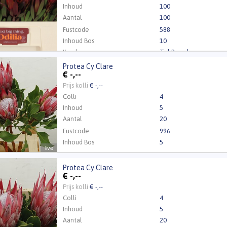
Inhoud
100
Aantal
100
Fustcode
588
Inhoud Bos
10
Kweker
Tal Baruch
Protea Cy Clare
a Cy Clare
€
-,--
 Inloggen a.u.b.
Klik hier om in te loggen.
Prijs kolli
€ -,--
Colli
4
Inhoud
5
Aantal
20
Fustcode
996
Inhoud Bos
5
live
Protea Cy Clare
a Cy Clare
€
-,--
 Inloggen a.u.b.
Klik hier om in te loggen.
Prijs kolli
€ -,--
Colli
4
Inhoud
5
Aantal
20