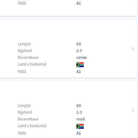
9001
A1
Lengte
60
Rijpheid
2-3
Bloemkleur
cerise
Land v herkomst
9001
A1
Lengte
60
Rijpheid
2-3
Bloemkleur
rood
Land v herkomst
9001
A1