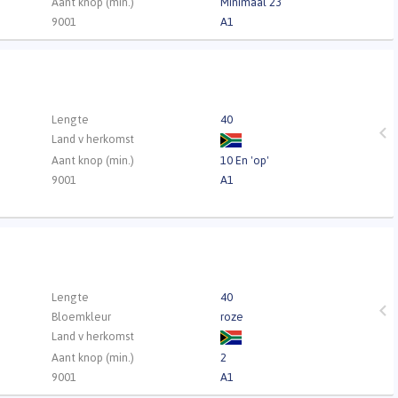
Aant knop (min.)
Minimaal 23
9001
A1
Lengte
40
Land v herkomst
Aant knop (min.)
10 En 'op'
9001
A1
Lengte
40
Bloemkleur
roze
Land v herkomst
Aant knop (min.)
2
9001
A1
ca