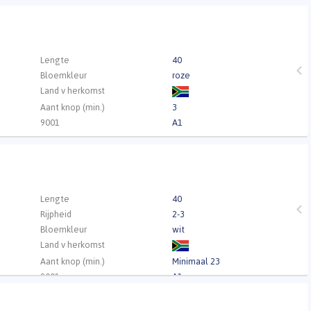
Lengte
40
Bloemkleur
roze
Land v herkomst
Aant knop (min.)
3
9001
A1
ca
Lengte
40
Rijpheid
2-3
Bloemkleur
wit
Land v herkomst
Aant knop (min.)
Minimaal 23
9001
A1