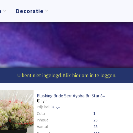
n
Decoratie
U bent niet ingelogd. Klik hier om in te loggen.
Blushing Bride Serr Ayoba Bri Star 6+
ng Bride Serr Ayoba Bri Star 6+
€
-,--
 Inloggen a.u.b.
Klik hier om in te loggen.
Prijs kolli
€ -,--
Colli
1
Inhoud
25
Aantal
25