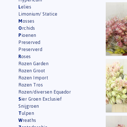
L
elies
Blushi
Limonium/ Statice
Eerst
M
osses
O
rchids
P
ioenen
Preserved
Preserverd
R
oses
Rozen Garden
Blushi
Rozen Groot
Eerst
Rozen Import
Rozen Tros
Rozen/diversen Equador
S
ier Groen Exclusief
Snijgroen
T
ulpen
W
reaths
Blushi