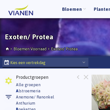
Bloemen
Plante
Exoten/ Protea
Bloemen Voorraad
Exoten/ Protea
Kies een vertrekdag
Productgroepen
Blushi
Alle groepen
Eerst
A
lstroemeria
Anemone/ Ranonkel
Anthurium
B
oeketten