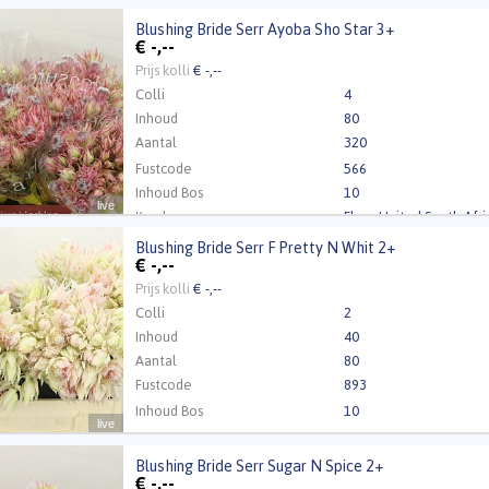
Blushing Bride Serr Ayoba Sho Star 3+
ng Bride Serr Ayoba Sho Star 3+
€
-,--
 Inloggen a.u.b.
Klik hier om in te loggen.
Prijs kolli
€ -,--
Colli
4
Inhoud
80
Aantal
320
Fustcode
566
Inhoud Bos
10
live
Kweker
Flora United South Afri
Blushing Bride Serr F Pretty N Whit 2+
ng Bride Serr F Pretty N Whit 2+
€
-,--
 Inloggen a.u.b.
Klik hier om in te loggen.
Prijs kolli
€ -,--
Colli
2
Inhoud
40
Aantal
80
Fustcode
893
Inhoud Bos
10
live
Blushing Bride Serr Sugar N Spice 2+
ng Bride Serr Sugar N Spice 2+
€
-,--