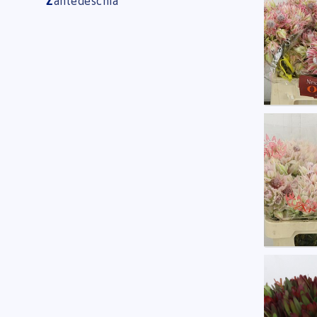
Z
antedeschia
Eerst
Bushin
Eerst
Leuca
Eerst