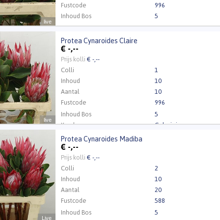
Fustcode
996
Inhoud Bos
5
live
Protea Cynaroides Claire
 Cynaroides Claire
€
-,--
 Inloggen a.u.b.
Klik hier om in te loggen.
Prijs kolli
€ -,--
Colli
1
Inhoud
10
Aantal
10
Fustcode
996
Inhoud Bos
5
live
Kweker
Coloriginz
Protea Cynaroides Madiba
a Cynaroides Madiba
€
-,--
 Inloggen a.u.b.
Klik hier om in te loggen.
Prijs kolli
€ -,--
Colli
2
Inhoud
10
Aantal
20
Fustcode
588
Inhoud Bos
5
Live