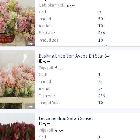
 Inloggen a.u.b.
Klik hier om in te loggen.
Gebroken Kolli
€ -,--
Colli
0
Inhoud
50
Aantal
10
Fustcode
566
Inhoud Bos
10
live
Kweker
Odilia
Bushing Bride Serr Ayoba Bri Star 6+
g Bride Serr Ayoba Bri Star 6+
€
-,--
 Inloggen a.u.b.
Klik hier om in te loggen.
Prijs kolli
€ -,--
Colli
1
Inhoud
25
Aantal
25
Fustcode
996
Inhoud Bos
10
live
Leucadendron Safari Sunset
dendron Safari Sunset
€
-,--
 Inloggen a.u.b.
Klik hier om in te loggen.
Prijs kolli
€ -,--
Colli
1