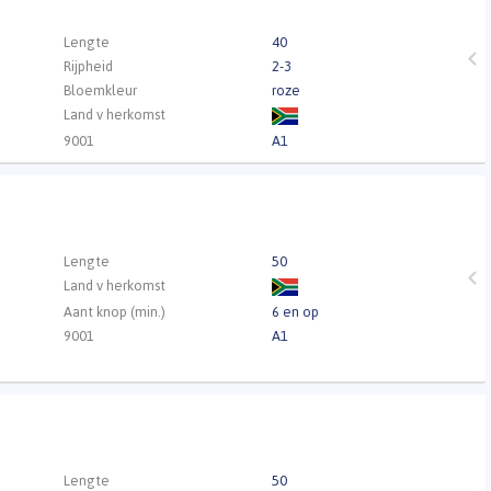
Lengte
40
Rijpheid
2-3
Bloemkleur
roze
Land v herkomst
9001
A1
Lengte
50
Land v herkomst
Aant knop (min.)
6 en op
9001
A1
Lengte
50