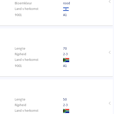
Bloemkleur
rood
Land v herkomst
9001
A1
Lengte
70
Rijpheid
2-3
Land v herkomst
9001
A1
Lengte
50
Rijpheid
2-3
Land v herkomst