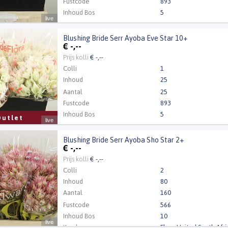
Fustcode
893
Inhoud Bos
5
live
Blushing Bride Serr Ayoba Eve Star 10+
ng Bride Serr Ayoba Eve Star 10+
€
-,--
 Inloggen a.u.b.
Klik hier om in te loggen.
Prijs kolli
€ -,--
Colli
1
Inhoud
25
Aantal
25
Fustcode
893
Inhoud Bos
5
Outlet
live
Blushing Bride Serr Ayoba Sho Star 2+
ng Bride Serr Ayoba Sho Star 2+
€
-,--
 Inloggen a.u.b.
Klik hier om in te loggen.
Prijs kolli
€ -,--
Colli
2
Inhoud
80
Aantal
160
Fustcode
566
Inhoud Bos
10
live
Kweker
Flora United South Afri