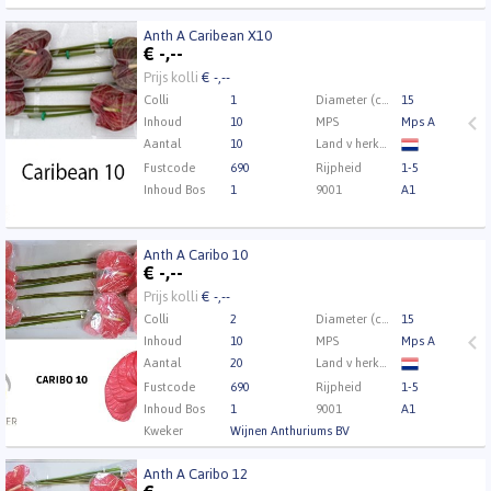
Anth A Caribean X10
Anth A Caribean X10
€
-,--
Eerst Inloggen a.u.b.
Klik hier om in te loggen.
Prijs kolli
€ -,--
Colli
1
Diameter (cm)
15
Inhoud
10
MPS
Mps A
Aantal
10
Land v herkomst
Fustcode
690
Rijpheid
1-5
Inhoud Bos
1
9001
A1
Anth A Caribo 10
Anth A Caribo 10
€
-,--
Eerst Inloggen a.u.b.
Klik hier om in te loggen.
Prijs kolli
€ -,--
Colli
2
Diameter (cm)
15
Inhoud
10
MPS
Mps A
Aantal
20
Land v herkomst
Fustcode
690
Rijpheid
1-5
Inhoud Bos
1
9001
A1
Kweker
Wijnen Anthuriums BV
Anth A Caribo 12
Anth A Caribo 12