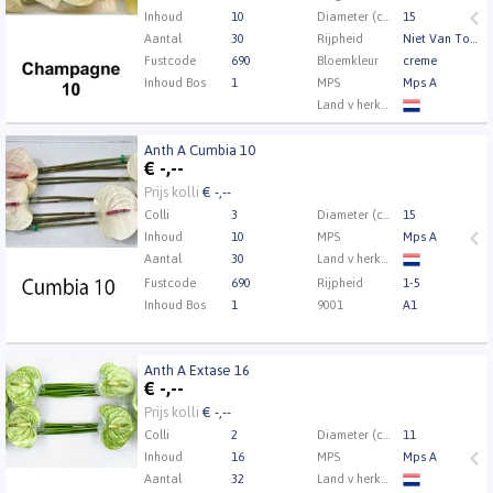
Inhoud
10
Diameter (cm)
15
Aantal
30
Rijpheid
Niet Van Toepassing
Fustcode
690
Bloemkleur
creme
Inhoud Bos
1
MPS
Mps A
Land v herkomst
9001
A1
Anth A Cumbia 10
Kweker
Jan van Velden & Zn.
Anth A Cumbia 10
€
-,--
Eerst Inloggen a.u.b.
Klik hier om in te loggen.
Prijs kolli
€ -,--
Colli
3
Diameter (cm)
15
Inhoud
10
MPS
Mps A
Aantal
30
Land v herkomst
Fustcode
690
Rijpheid
1-5
Inhoud Bos
1
9001
A1
Anth A Extase 16
Anth A Extase 16
€
-,--
Eerst Inloggen a.u.b.
Klik hier om in te loggen.
Prijs kolli
€ -,--
Colli
2
Diameter (cm)
11
Inhoud
16
MPS
Mps A
Aantal
32
Land v herkomst