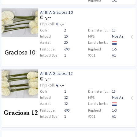
Rijpheid
1-1
9001
A1
Anth A Graciosa 10
Kweker
AnthurMiddendorp
Anth A Graciosa 10
€
-,--
Eerst Inloggen a.u.b.
Klik hier om in te loggen.
Prijs kolli
€ -,--
Colli
2
Diameter (cm)
15
Inhoud
10
MPS
Mps A+
Aantal
20
Land v herkomst
Fustcode
690
Rijpheid
1-5
Inhoud Bos
1
9001
A1
Anth A Graciosa 12
Anth A Graciosa 12
€
-,--
Eerst Inloggen a.u.b.
Klik hier om in te loggen.
Prijs kolli
€ -,--
Colli
1
Diameter (cm)
13
Inhoud
12
MPS
Mps A+
Aantal
12
Land v herkomst
Fustcode
690
Rijpheid
1-3
Inhoud Bos
1
9001
A1