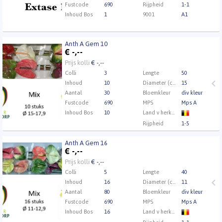
Fustcode
690
Rijpheid
1-1
Inhoud Bos
1
9001
A1
Anth A Gem 10
Anth A Gem 10
€
-,--
Eerst Inloggen a.u.b.
Klik hier om in te loggen.
Prijs kolli
€ -,--
Colli
3
Lengte
50
Inhoud
10
Diameter (cm)
15
Aantal
30
Bloemkleur
div kleur
Fustcode
690
MPS
Mps A
Inhoud Bos
10
Land v herkomst
Rijpheid
1-5
9001
A1
Anth A Gem 16
Kweker
AnthurMiddendorp
Anth A Gem 16
€
-,--
Eerst Inloggen a.u.b.
Klik hier om in te loggen.
Prijs kolli
€ -,--
Colli
5
Lengte
40
Inhoud
16
Diameter (cm)
11
Aantal
80
Bloemkleur
div kleur
Fustcode
690
MPS
Mps A
Inhoud Bos
16
Land v herkomst