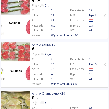
€
-,--
Eerst Inloggen a.u.b.
Klik hier om in te loggen.
Prijs kolli
€ -,--
Colli
2
Diameter (cm)
13
Inhoud
12
MPS
Mps A
Aantal
24
Land v herkomst
Fustcode
690
Rijpheid
1-3
Inhoud Bos
1
9001
A1
Kweker
Wijnen Anthuriums BV
Anth A Caribo 16
Anth A Caribo 16
€
-,--
Eerst Inloggen a.u.b.
Klik hier om in te loggen.
Prijs kolli
€ -,--
Colli
2
Diameter (cm)
11
Inhoud
16
MPS
Mps A
Aantal
32
Land v herkomst
Fustcode
690
Rijpheid
1-1
Inhoud Bos
1
9001
A1
Kweker
Wijnen Anthuriums BV
Anth A Champagne X10
Anth A Champagne X10
€
-,--
Eerst Inloggen a.u.b.
Klik hier om in te loggen.
Prijs kolli
€ -,--
Colli
3
Lengte
60