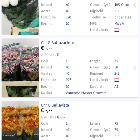
Inhoud
60
Gewicht (gr.)
105 Gram
Aantal
40
Rijpheid
2-3
Fustcode
520
Teeltwijze
onder glas
Bosinh.
10
MPS
Mps A
Land v herkomst
live
Kwaliteit
A1
Chr G Baltazar Inten
Kweker
ArcadiA
Chr G Baltazar Inten
€
-,--
U moet ingelogd zijn om te kunnen kopen.
Klik hier
≥ 40 stks
€ -,--
om in te loggen.
Colli
1
Lengte
75
Inhoud
40
Gewicht (gr.)
80
Aantal
40
Rijpheid
2-3
Fustcode
997
Land v herkomst
Bosinh.
10
Kwaliteit
A1
Kweker
VannoVa Master Growers
live
Chr G Bellavista
Chr G Bellavista
€
-,--
U moet ingelogd zijn om te kunnen kopen.
Klik hier
≥ 40 stks
€ -,--
om in te loggen.
Colli
1
Lengte
75
Inhoud
40
Gewicht (gr.)
75
Aantal
40
Rijpheid
2-3