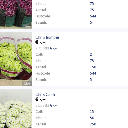
Inhoud
75
Aantal
75
Fustcode
544
Bosinh.
5
live
Kweker
CHRYWIJK
Chr S Bumper
 Bumper
€
-,--
t ingelogd zijn om te kunnen kopen.
Klik hier om in te loggen
≥ 75 stks
€ -,--
Colli
2
Inhoud
75
Aantal
150
Fustcode
544
Bosinh.
5
Live
Chr S Cash
 Cash
€
-,--
Kweker
Zentoo
t ingelogd zijn om te kunnen kopen.
Klik hier om in te loggen
≥ 50 stks
€ -,--
Colli
15
Inhoud
50
Aantal
750