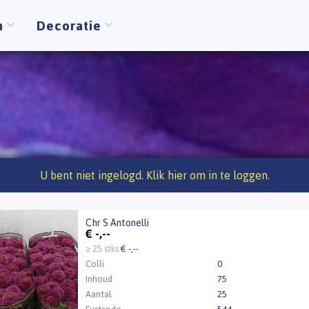
n
Decoratie
U bent niet ingelogd. Klik hier om in te loggen.
Chr S Antonelli
Antonelli
€
-,--
t ingelogd zijn om te kunnen kopen.
Klik hier om in te loggen
≥ 25 stks
€ -,--
Colli
0
Inhoud
75
Aantal
25