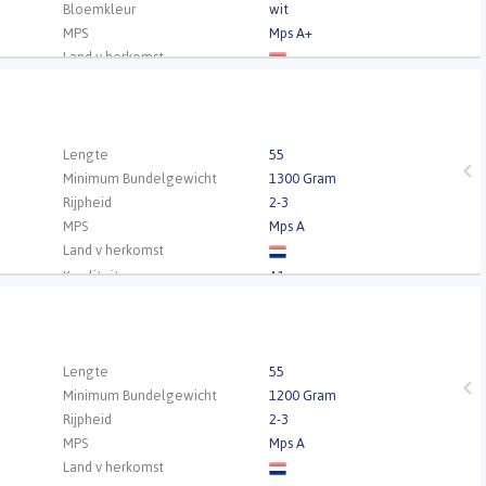
Bloemkleur
wit
MPS
Mps A+
Land v herkomst
Kwaliteit
A1
.
Lengte
55
Minimum Bundelgewicht
1300 Gram
Rijpheid
2-3
MPS
Mps A
Land v herkomst
Kwaliteit
A1
.
Lengte
55
Minimum Bundelgewicht
1200 Gram
Rijpheid
2-3
MPS
Mps A
Land v herkomst