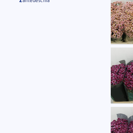
Z
antedeschia
U moe
Chr S
U moe
Chr S
U moe