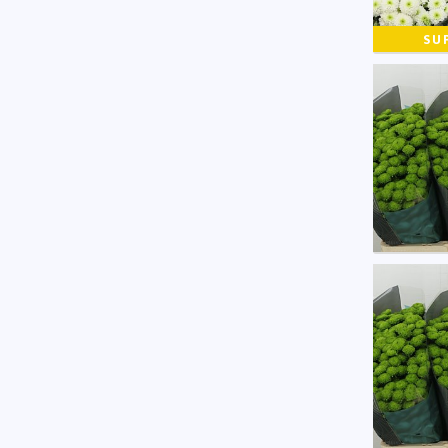
SU
Chr S
U moe
Chr S
U moe