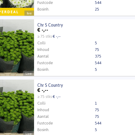
Fustcode
544
Bosinh.
25
PERDEAL
live
Chr S Country
 Country
€
-,--
Kweker
DF-Flower
t ingelogd zijn om te kunnen kopen.
Klik hier om in te loggen
≥ 75 stks
€ -,--
Colli
5
Inhoud
75
Aantal
375
Fustcode
544
Bosinh.
5
Live
Chr S Country
 Country
€
-,--
t ingelogd zijn om te kunnen kopen.
Klik hier om in te loggen
≥ 75 stks
€ -,--
Colli
1
Inhoud
75
Aantal
75
Fustcode
544
Bosinh.
5
Live