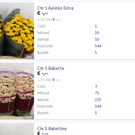
Kweker
CHRYWIJK
Chr S Aurinko Extra
Aurinko Extra
€
-,--
t ingelogd zijn om te kunnen kopen.
Klik hier om in te loggen
≥ 50 stks
€ -,--
Colli
1
Inhoud
50
Aantal
50
Fustcode
544
Bosinh.
5
live
Kweker
CHRYWIJK
Chr S Babette
 Babette
€
-,--
t ingelogd zijn om te kunnen kopen.
Klik hier om in te loggen
≥ 75 stks
€ -,--
Colli
3
Inhoud
75
Aantal
225
Fustcode
544
Bosinh.
5
Live
Chr S Babettiny
 Babettiny
€
-,--
Kweker
Zentoo