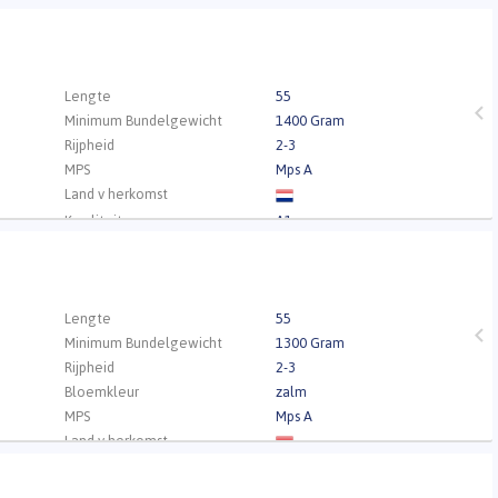
.
Lengte
55
Minimum Bundelgewicht
1400 Gram
Rijpheid
2-3
MPS
Mps A
Land v herkomst
Kwaliteit
A1
.
Lengte
55
Minimum Bundelgewicht
1300 Gram
Rijpheid
2-3
Bloemkleur
zalm
MPS
Mps A
Land v herkomst
Kwaliteit
A1