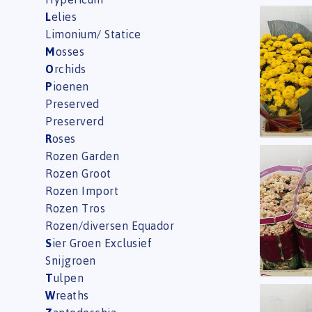
L
elies
Chr S 
Limonium/ Statice
U moe
M
osses
O
rchids
P
ioenen
Preserved
Preserverd
R
oses
Rozen Garden
Chr S
Rozen Groot
U moe
Rozen Import
Rozen Tros
Rozen/diversen Equador
S
ier Groen Exclusief
Snijgroen
T
ulpen
W
reaths
Chr S