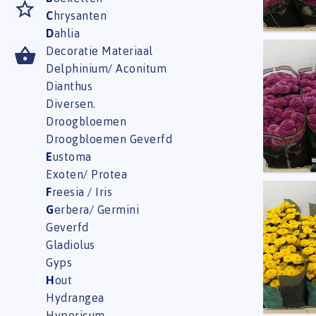
C
hrysanten
D
ahlia
Decoratie Materiaal
Chr S 
Delphinium/ Aconitum
U moe
Dianthus
Diversen.
Droogbloemen
Droogbloemen Geverfd
E
ustoma
Exoten/ Protea
F
reesia / Iris
Chr S 
G
erbera/ Germini
U moe
Geverfd
Gladiolus
Gyps
H
out
Hydrangea
Hypericum