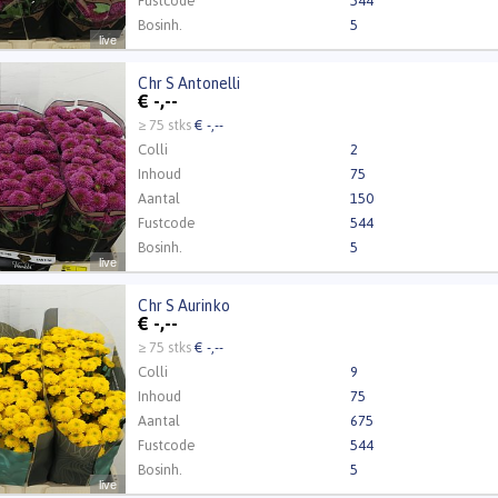
Fustcode
544
Bosinh.
5
live
Chr S Antonelli
Antonelli
€
-,--
t ingelogd zijn om te kunnen kopen.
Klik hier om in te loggen
≥ 75 stks
€ -,--
Colli
2
Inhoud
75
Aantal
150
Fustcode
544
Bosinh.
5
live
Chr S Aurinko
Aurinko
€
-,--
t ingelogd zijn om te kunnen kopen.
Klik hier om in te loggen
≥ 75 stks
€ -,--
Colli
9
Inhoud
75
Aantal
675
Fustcode
544
Bosinh.
5
live