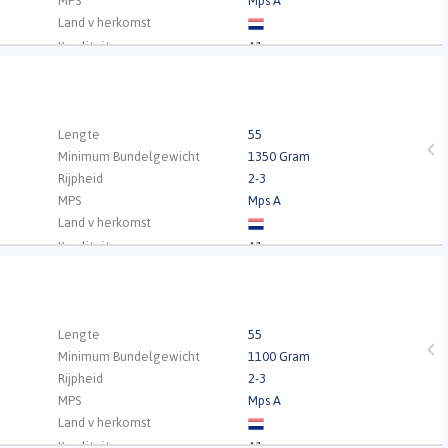
MPS
Mps A
Land v herkomst
Kwaliteit
A1
.
Lengte
55
Minimum Bundelgewicht
1350 Gram
Rijpheid
2-3
MPS
Mps A
Land v herkomst
Kwaliteit
A1
.
Lengte
55
Minimum Bundelgewicht
1100 Gram
Rijpheid
2-3
MPS
Mps A
Land v herkomst
Kwaliteit
A1