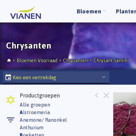
Bloemen
Plante
Chrysanten
Bloemen Voorraad
Chrysanten
Chrysant Santini
Kies een vertrekdag
Productgroepen
Chr S 
Alle groepen
U moe
A
lstroemeria
Anemone/ Ranonkel
Anthurium
B
oeketten