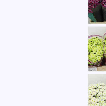
Chr S
U moe
Chr S
U moe