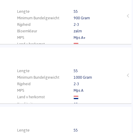
.
Lengte
55
Minimum Bundelgewicht
900 Gram
Rijpheid
2-3
Bloemkleur
zalm
MPS
Mps A+
Land v herkomst
Kwaliteit
A1
.
Lengte
55
Minimum Bundelgewicht
1000 Gram
Rijpheid
2-3
MPS
Mps A
Land v herkomst
Kwaliteit
A1
.
Lengte
55