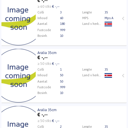
€
-,--
U moet ingelogd zijn om te kunnen kopen.
Klik hier
≥ 60 stks
€ -,--
om in te loggen.
Colli
3
Lengte
35
Inhoud
60
MPS
Mps A
Aantal
180
Land v herkomst
Fustcode
999
Bosinh.
10
Aralia 35cm
Aralia 35cm
€
-,--
U moet ingelogd zijn om te kunnen kopen.
Klik hier
≥ 50 stks
€ -,--
om in te loggen.
Colli
1
Lengte
35
Inhoud
50
Land v herkomst
Aantal
50
Fustcode
999
Bosinh.
10
Aralia 35cm
Aralia 35cm
€
-,--
U moet ingelogd zijn om te kunnen kopen.
Klik hier
≥ 50 stks
€ -,--
om in te loggen.
Colli
2
Lengte
35