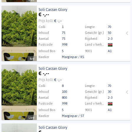
Soli Carzan Glory
Soli Carzan Glory
€
-,--
Eerst Inloggen a.u.b.
Klik hier om in te loggen.
Prijs kolli
€ -,--
Colli
1
Lengte
70
Inhoud
75
Gewicht (gr.)
50
Aantal
75
Rijpheid
2-3
Fustcode
998
Land v herkomst
Inhoud Bos
5
9001
A1
Kweker
Marginpar / KS
live
Soli Carzan Glory
Soli Carzan Glory
€
-,--
Eerst Inloggen a.u.b.
Klik hier om in te loggen.
Prijs kolli
€ -,--
Colli
8
Lengte
70
Inhoud
100
Gewicht (gr.)
30
Aantal
800
Rijpheid
2-3
Fustcode
998
Land v herkomst
Inhoud Bos
5
9001
A1
Kweker
Marginpar / ST
Live
Soli Carzan Glory
Soli Carzan Glory