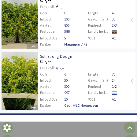
€
-,--
Eerst Inloggen a.u.b.
Klik hier om in te loggen.
Prijs kolli
€ -,--
Colli
8
Lengte
60
Inhoud
100
Gewicht (gr.)
30
Aantal
800
Rijpheid
2-3
Fustcode
588
Land v herkomst
Inhoud Bos
5
9001
A1
Kweker
Marginpar / KS
Live
Soli Strong Design
Soli Strong Design
€
-,--
Eerst Inloggen a.u.b.
Klik hier om in te loggen.
Prijs kolli
€ -,--
Colli
6
Lengte
75
Inhoud
50
Gewicht (gr.)
24
Aantal
300
Rijpheid
1-2
Fustcode
997
Land v herkomst
Inhoud Bos
10
9001
A1
Kweker
Gebr H&C Hoogeveen
live