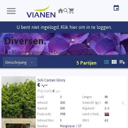
U bent niet ingelogd. Klik hier om in te loggen.
Diversen.
Bloemen Voorraad
Diversen.
Solidago
Omschrijving
5
Partijen
Soli Carzan Glory
Soli Carzan Glory
€
-,--
Eerst Inloggen a.u.b.
Klik hier om in te loggen.
Prijs kolli
€ -,--
Colli
3
Lengte
80
Inhoud
100
Gewicht (gr.)
40
Aantal
300
Rijpheid
2-3
Fustcode
998
Land v herkomst
Inhoud Bos
5
9001
A1
Kweker
Marginpar / ST
Live