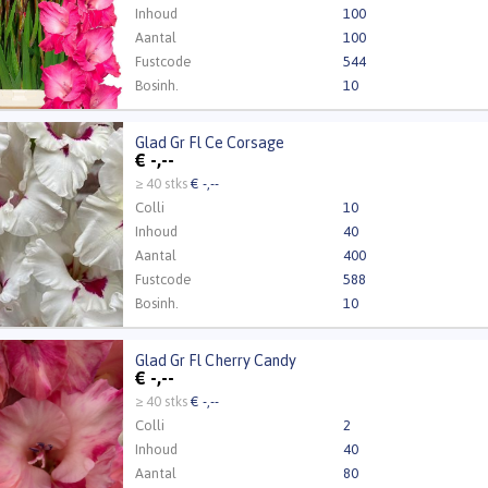
Inhoud
100
Aantal
100
Fustcode
544
Bosinh.
10
Kweker
H de Ridder & Zn
Glad Gr Fl Ce Corsage
Gr Fl Ce Corsage
€
-,--
t ingelogd zijn om te kunnen kopen.
Klik hier om in te loggen
≥ 40 stks
€ -,--
Colli
10
Inhoud
40
Aantal
400
Fustcode
588
Bosinh.
10
Glad Gr Fl Cherry Candy
r Fl Cherry Candy
€
-,--
Kweker
H de Ridder & Zn
t ingelogd zijn om te kunnen kopen.
Klik hier om in te loggen
≥ 40 stks
€ -,--
Colli
2
Inhoud
40
Aantal
80