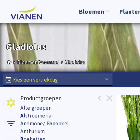
Bloemen
Plante
Gladiolus
Bloemen Voorraad
Gladiolus
Kies een vertrekdag
Productgroepen
Glad G
Alle groepen
U moe
A
lstroemeria
Anemone/ Ranonkel
Anthurium
B
oeketten