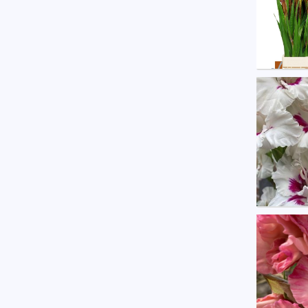
Glad 
U moe
Glad G
U moe