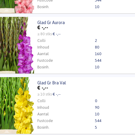
Fustcode
544
Bosinh.
10
Kweker
H de Ridder & Zn
Glad Gr Aurora
r Aurora
€
-,--
t ingelogd zijn om te kunnen kopen.
Klik hier om in te loggen
≥ 80 stks
€ -,--
Colli
2
Inhoud
80
Aantal
160
Fustcode
544
Bosinh.
10
Kweker
H de Ridder & Zn
Glad Gr Bra Val
r Bra Val
€
-,--
t ingelogd zijn om te kunnen kopen.
Klik hier om in te loggen
≥ 10 stks
€ -,--
Colli
0
Inhoud
90
Aantal
10
Fustcode
544
Bosinh.
5