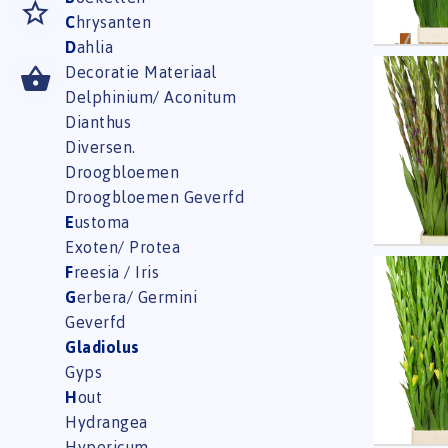
C
hrysanten
D
ahlia
Decoratie Materiaal
Glad G
Delphinium/ Aconitum
U moe
Dianthus
Diversen.
Droogbloemen
Droogbloemen Geverfd
E
ustoma
Exoten/ Protea
F
reesia / Iris
Glad G
G
erbera/ Germini
U moe
Geverfd
Gladiolus
Gyps
H
out
Hydrangea
Hypericum