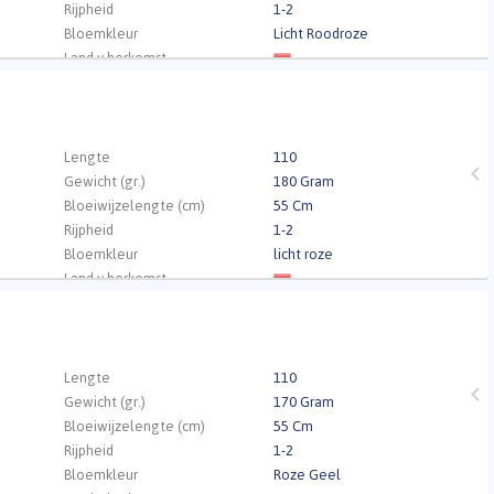
Rijpheid
1-2
Bloemkleur
Licht Roodroze
Land v herkomst
Kwaliteit
A1
.
Lengte
110
Gewicht (gr.)
180 Gram
Bloeiwijzelengte (cm)
55 Cm
Rijpheid
1-2
Bloemkleur
licht roze
Land v herkomst
Kwaliteit
A1
.
Lengte
110
Gewicht (gr.)
170 Gram
Bloeiwijzelengte (cm)
55 Cm
Rijpheid
1-2
Bloemkleur
Roze Geel