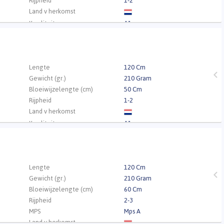
Rijpheid
1-2
Land v herkomst
Kwaliteit
A1
.
Lengte
120 Cm
Gewicht (gr.)
210 Gram
Bloeiwijzelengte (cm)
50 Cm
Rijpheid
1-2
Land v herkomst
Kwaliteit
A1
.
Lengte
120 Cm
Gewicht (gr.)
210 Gram
Bloeiwijzelengte (cm)
60 Cm
Rijpheid
2-3
MPS
Mps A
Land v herkomst