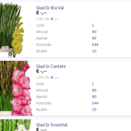
Glad Gr Bra Val
r Bra Val
€
-,--
Kweker
GLADZ
t ingelogd zijn om te kunnen kopen.
Klik hier om in te loggen
≥ 80 stks
€ -,--
Colli
1
Inhoud
80
Aantal
80
Fustcode
544
Bosinh.
10
Kweker
Ha-Vo
Glad Gr Cantate
Gr Cantate
€
-,--
t ingelogd zijn om te kunnen kopen.
Klik hier om in te loggen
≥ 80 stks
€ -,--
Colli
1
Inhoud
80
Aantal
80
Fustcode
544
Bosinh.
10
Kweker
H de Ridder & Zn
Glad Gr Essential
r Essential
€
-,--