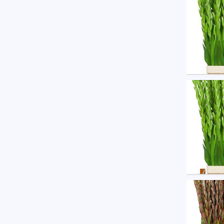
U moe
Glad G
U moe
Glad G
U moe