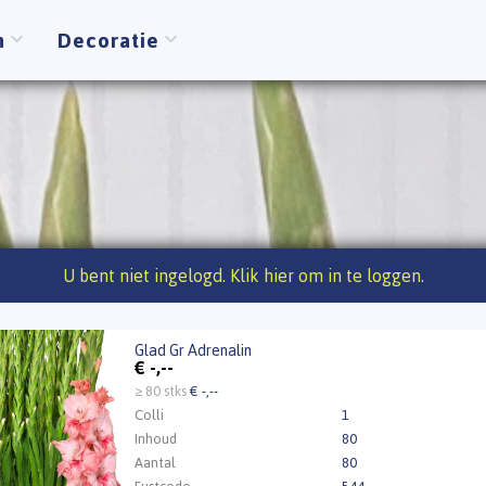
n
Decoratie
U bent niet ingelogd. Klik hier om in te loggen.
Glad Gr Adrenalin
r Adrenalin
€
-,--
t ingelogd zijn om te kunnen kopen.
Klik hier om in te loggen
≥ 80 stks
€ -,--
Colli
1
Inhoud
80
Aantal
80