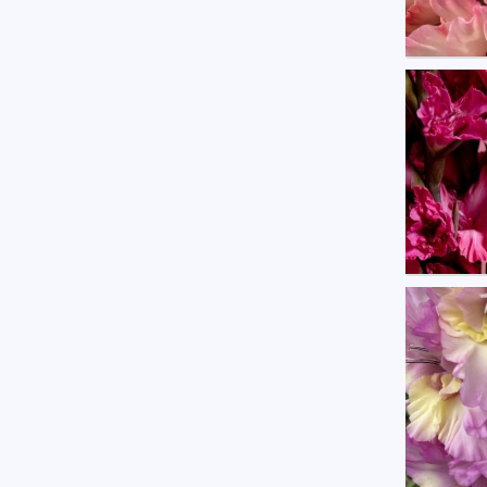
Glad G
U moe
Glad G
U moe