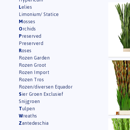
L
elies
Glad G
Limonium/ Statice
U moe
M
osses
O
rchids
P
reserved
Preserverd
R
oses
Rozen Garden
Rozen Groot
Glad 
Rozen Import
U moe
Rozen Tros
Rozen/diversen Equador
S
ier Groen Exclusief
Snijgroen
T
ulpen
W
reaths
Z
antedeschia
Glad G