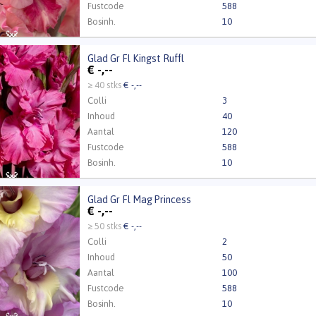
Fustcode
588
Bosinh.
10
Glad Gr Fl Kingst Ruffl
r Fl Kingst Ruffl
€
-,--
Kweker
H de Ridder & Zn
t ingelogd zijn om te kunnen kopen.
Klik hier om in te loggen
≥ 40 stks
€ -,--
Colli
3
Inhoud
40
Aantal
120
Fustcode
588
Bosinh.
10
Glad Gr Fl Mag Princess
r Fl Mag Princess
€
-,--
Kweker
H de Ridder & Zn
t ingelogd zijn om te kunnen kopen.
Klik hier om in te loggen
≥ 50 stks
€ -,--
Colli
2
Inhoud
50
Aantal
100
Fustcode
588
Bosinh.
10