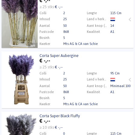
€
-,--
U moet ingelogd zijn om te kunnen kopen.
Klik hier
≥ 25 stks
€ -,--
om in te loggen.
Colli
2
Lengte
115 Cm
Inhoud
25
Land v herkomst
Aantal
50
Aant knop (min.)
14
Fustcode
868
Kwaliteit
A1
Bosinh.
5
Kweker
Mts AG & CA van Schie
live
Corta Super Aubergine
Corta Super Aubergine
€
-,--
U moet ingelogd zijn om te kunnen kopen.
Klik hier
≥ 25 stks
€ -,--
om in te loggen.
Colli
2
Lengte
95 Cm
Inhoud
25
Land v herkomst
Aantal
50
Aant knop (min.)
Minimaal 100
Fustcode
868
Kwaliteit
A1
Bosinh.
5
Kweker
Mts AG & CA van Schie
Corta Super Black Fluffy
Corta Super Black Fluffy
€
-,--
U moet ingelogd zijn om te kunnen kopen.
Klik hier
≥ 10 stks
€ -,--
om in te loggen.
Colli
0
Lengte
115 Cm