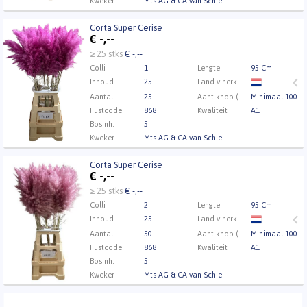
Kweker
Mts AG & CA van Schie
Corta Super Cerise
Corta Super Cerise
€
-,--
U moet ingelogd zijn om te kunnen kopen.
Klik hier
≥ 25 stks
€ -,--
om in te loggen.
Colli
1
Lengte
95 Cm
Inhoud
25
Land v herkomst
Aantal
25
Aant knop (min.)
Minimaal 100
Fustcode
868
Kwaliteit
A1
Bosinh.
5
Kweker
Mts AG & CA van Schie
Corta Super Cerise
Corta Super Cerise
€
-,--
U moet ingelogd zijn om te kunnen kopen.
Klik hier
≥ 25 stks
€ -,--
om in te loggen.
Colli
2
Lengte
95 Cm
Inhoud
25
Land v herkomst
Aantal
50
Aant knop (min.)
Minimaal 100
Fustcode
868
Kwaliteit
A1
Bosinh.
5
Kweker
Mts AG & CA van Schie