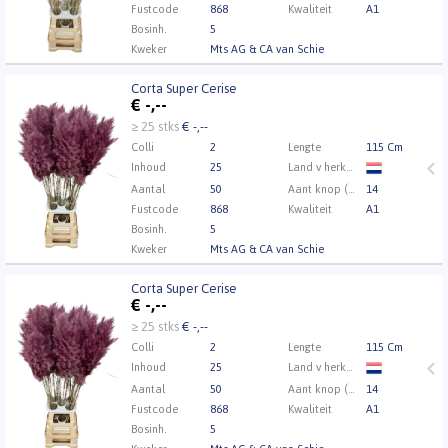
Fustcode
868
Kwaliteit
A1
Bosinh.
5
Kweker
Mts AG & CA van Schie
Corta Super Cerise
Corta Super Cerise
€
-,--
U moet ingelogd zijn om te kunnen kopen.
Klik hier
≥ 25 stks
€ -,--
om in te loggen.
Colli
2
Lengte
115 Cm
Inhoud
25
Land v herkomst
Aantal
50
Aant knop (min.)
14
Fustcode
868
Kwaliteit
A1
Bosinh.
5
Kweker
Mts AG & CA van Schie
Corta Super Cerise
Corta Super Cerise
€
-,--
U moet ingelogd zijn om te kunnen kopen.
Klik hier
≥ 25 stks
€ -,--
om in te loggen.
Colli
2
Lengte
115 Cm
Inhoud
25
Land v herkomst
Aantal
50
Aant knop (min.)
14
Fustcode
868
Kwaliteit
A1
Bosinh.
5