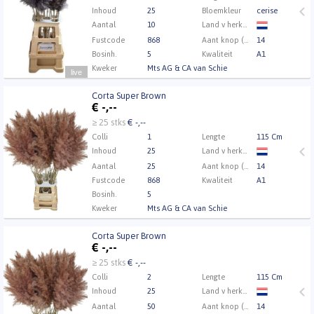
Inhoud
25
Bloemkleur
cerise
Aantal
10
Land v herkomst
Fustcode
868
Aant knop (min.)
14
Bosinh.
5
Kwaliteit
A1
Kweker
Mts AG & CA van Schie
live
Corta Super Brown
Corta Super Brown
€
-,--
U moet ingelogd zijn om te kunnen kopen.
Klik hier
≥ 25 stks
€ -,--
om in te loggen.
Colli
1
Lengte
115 Cm
Inhoud
25
Land v herkomst
Aantal
25
Aant knop (min.)
14
Fustcode
868
Kwaliteit
A1
Bosinh.
5
Kweker
Mts AG & CA van Schie
Corta Super Brown
Corta Super Brown
€
-,--
U moet ingelogd zijn om te kunnen kopen.
Klik hier
≥ 25 stks
€ -,--
om in te loggen.
Colli
2
Lengte
115 Cm
Inhoud
25
Land v herkomst
Aantal
50
Aant knop (min.)
14