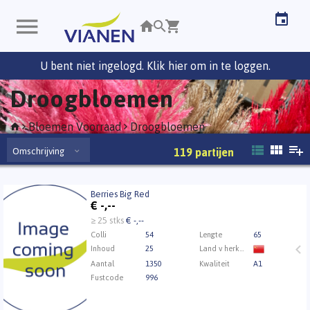
U bent niet ingelogd. Klik hier om in te loggen.
Droogbloemen
Bloemen Voorraad
Droogbloemen
Omschrijving
119
partijen
Berries Big Red
Berries Big Red
€
-,--
U moet ingelogd zijn om te kunnen kopen.
Klik hier
≥ 25 stks
€ -,--
om in te loggen.
Colli
54
Lengte
65
Inhoud
25
Land v herkomst
Aantal
1350
Kwaliteit
A1
Fustcode
996