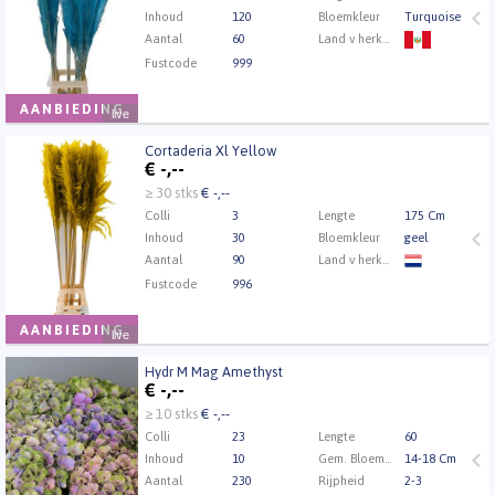
Inhoud
120
Bloemkleur
Turquoise
Aantal
60
Land v herkomst
Fustcode
999
AANBIEDING
live
Cortaderia Xl Yellow
Cortaderia Xl Yellow
€
-,--
U moet ingelogd zijn om te kunnen kopen.
Klik hier
≥ 30 stks
€ -,--
om in te loggen.
Colli
3
Lengte
175 Cm
Inhoud
30
Bloemkleur
geel
Aantal
90
Land v herkomst
Fustcode
996
AANBIEDING
live
Hydr M Mag Amethyst
Hydr M Mag Amethyst
€
-,--
U moet ingelogd zijn om te kunnen kopen.
Klik hier
≥ 10 stks
€ -,--
om in te loggen.
Colli
23
Lengte
60
Inhoud
10
Gem. Bloemdiameter
14-18 Cm
Aantal
230
Rijpheid
2-3