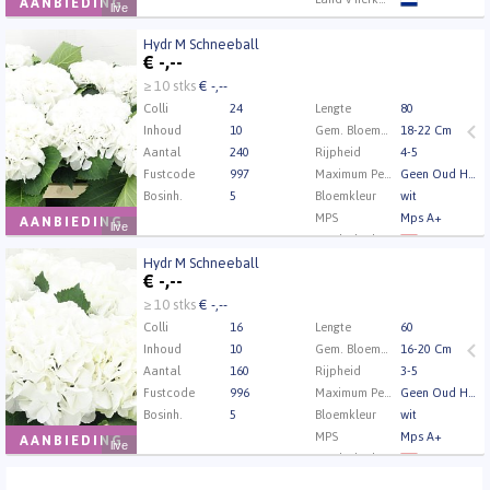
AANBIEDING
live
Kwaliteit
A1
Hydr M Schneeball
Kweker
Mts Nobel
Hydr M Schneeball
€
-,--
U moet ingelogd zijn om te kunnen kopen.
Klik hier
≥ 10 stks
€ -,--
om in te loggen.
Colli
24
Lengte
80
Inhoud
10
Gem. Bloemdiameter
18-22 Cm
Aantal
240
Rijpheid
4-5
Fustcode
997
Maximum Percentage Oud Hout
Geen Oud Hout
Bosinh.
5
Bloemkleur
wit
MPS
Mps A+
AANBIEDING
live
Land v herkomst
Hydr M Schneeball
Kwaliteit
A1
Hydr M Schneeball
€
-,--
Kweker
Sunny Orchids
U moet ingelogd zijn om te kunnen kopen.
Klik hier
≥ 10 stks
€ -,--
om in te loggen.
Colli
16
Lengte
60
Inhoud
10
Gem. Bloemdiameter
16-20 Cm
Aantal
160
Rijpheid
3-5
Fustcode
996
Maximum Percentage Oud Hout
Geen Oud Hout
Bosinh.
5
Bloemkleur
wit
MPS
Mps A+
AANBIEDING
live
Land v herkomst
Kwaliteit
A1