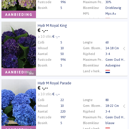
Fustcode
996
Maximum Percentage Oud Hout
30%
Bosinh.
5
Bloemkleur
Driekleurig
MPS
Mps A+
AANBIEDING
Land v herkomst
Hydr M Royal King
Kwaliteit
A1
Hydr M Royal King
€
-,--
Kweker
Gebr. Lek Luyona
U moet ingelogd zijn om te kunnen kopen.
Klik hier
≥ 10 stks
€ -,--
om in te loggen.
Colli
5
Lengte
60
Inhoud
10
Gem. Bloemdiameter
14-18 Cm
Aantal
50
Rijpheid
3-4
Fustcode
996
Maximum Percentage Oud Hout
Geen Oud Hout
Bosinh.
5
Bloemkleur
Aubergine
Land v herkomst
AANBIEDING
live
Kwaliteit
A1
Hydr M Royal Parade
Kweker
Mts Nobel
Hydr M Royal Parade
€
-,--
U moet ingelogd zijn om te kunnen kopen.
Klik hier
≥ 10 stks
€ -,--
om in te loggen.
Colli
22
Lengte
80
Inhoud
10
Gem. Bloemdiameter
18-22 Cm
Aantal
220
Rijpheid
3-4
Fustcode
997
Maximum Percentage Oud Hout
Geen Oud Hout
Bosinh.
5
Bloemkleur
blauw
Land v herkomst