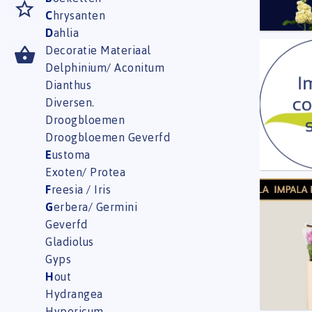
C
hrysanten
D
ahlia
Decoratie Materiaal
Matth
Delphinium/ Aconitum
U moe
Dianthus
Diversen.
Droogbloemen
Droogbloemen Geverfd
E
ustoma
Exoten/ Protea
F
reesia / Iris
Matth
G
erbera/ Germini
U moe
Geverfd
Gladiolus
Gyps
H
out
Hydrangea
Hypericum