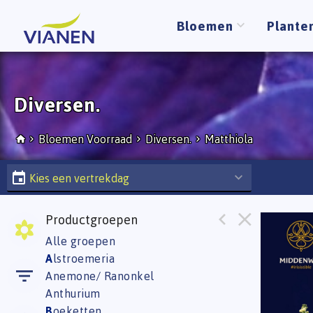
Bloemen
Plante
Diversen.
Bloemen Voorraad
Diversen.
Matthiola
Kies een vertrekdag
Productgroepen
Matth
Alle groepen
U moe
A
lstroemeria
Anemone/ Ranonkel
Anthurium
B
oeketten