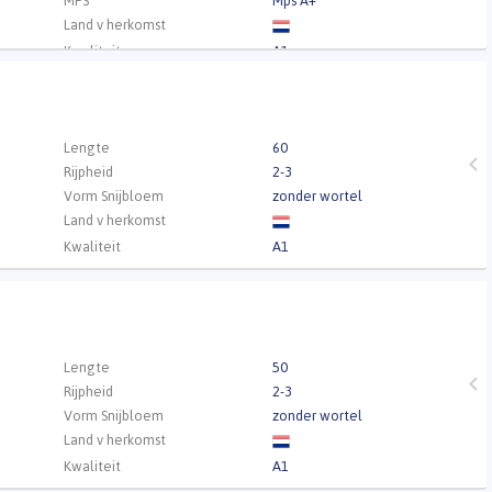
MPS
Mps A+
Land v herkomst
Kwaliteit
A1
V
.
Lengte
60
Rijpheid
2-3
Vorm Snijbloem
zonder wortel
Land v herkomst
Kwaliteit
A1
.
Lengte
50
Rijpheid
2-3
Vorm Snijbloem
zonder wortel
Land v herkomst
Kwaliteit
A1