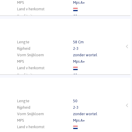
MPS
Mps A+
Land v herkomst
Kwaliteit
A1
.
Lengte
58 Cm
Rijpheid
2-3
Vorm Snijbloem
zonder wortel
MPS
Mps A+
Land v herkomst
Kwaliteit
A1
.
Lengte
50
Rijpheid
2-3
Vorm Snijbloem
zonder wortel
MPS
Mps A+
Land v herkomst