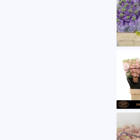
U moe
Matth
U moe
Matth
U moe