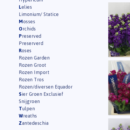
L
elies
Matth
Limonium/ Statice
U moe
M
osses
O
rchids
P
reserved
Preserverd
R
oses
Rozen Garden
Rozen Groot
Matth
Rozen Import
U moe
Rozen Tros
Rozen/diversen Equador
S
ier Groen Exclusief
Snijgroen
T
ulpen
W
reaths
Z
antedeschia
Matth