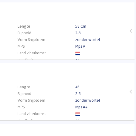
.
Lengte
58 Cm
Rijpheid
2-3
Vorm Snijbloem
zonder wortel
MPS
Mps A
Land v herkomst
Kwaliteit
A1
.
Lengte
45
Rijpheid
2-3
Vorm Snijbloem
zonder wortel
MPS
Mps A+
Land v herkomst
Kwaliteit
A1
V