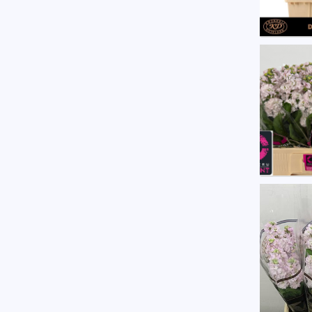
Matth 
U moe
Matth 
U moe