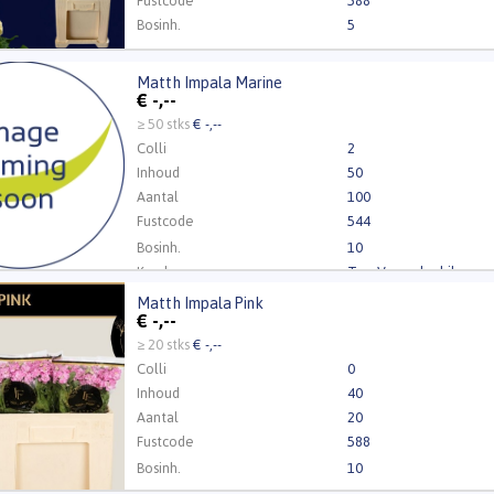
Fustcode
588
Bosinh.
5
Kweker
Middenweg Flowers B
Matth Impala Marine
 Impala Marine
€
-,--
t ingelogd zijn om te kunnen kopen.
Klik hier om in te loggen
≥ 50 stks
€ -,--
Colli
2
Inhoud
50
Aantal
100
Fustcode
544
Bosinh.
10
Kweker
Ton Vreugdenhil
Matth Impala Pink
 Impala Pink
€
-,--
t ingelogd zijn om te kunnen kopen.
Klik hier om in te loggen
≥ 20 stks
€ -,--
Colli
0
Inhoud
40
Aantal
20
Fustcode
588
Bosinh.
10