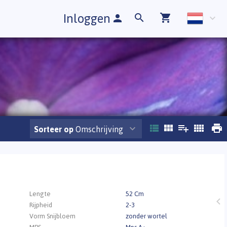
Inloggen
Sorteer op
Omschrijving
.
Lengte
52 Cm
Rijpheid
2-3
Vorm Snijbloem
zonder wortel