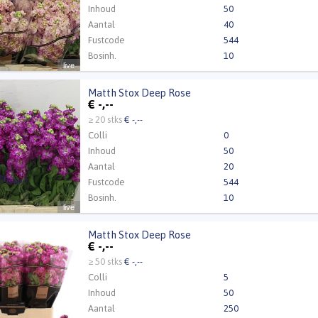
Inhoud
50
Aantal
40
Fustcode
544
Bosinh.
10
live
Kweker
Kwekerij Duinland
Matth Stox Deep Rose
 Stox Deep Rose
€
-,--
t ingelogd zijn om te kunnen kopen.
Klik hier om in te loggen
≥ 20 stks
€ -,--
Colli
0
Inhoud
50
Aantal
20
Fustcode
544
Bosinh.
10
live
Kweker
Ton Vreugdenhil
Matth Stox Deep Rose
 Stox Deep Rose
€
-,--
t ingelogd zijn om te kunnen kopen.
Klik hier om in te loggen
≥ 50 stks
€ -,--
Colli
5
Inhoud
50
Aantal
250