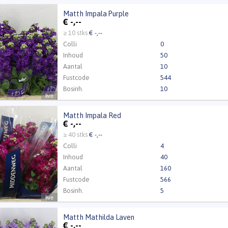
Matth Impala Purple
 Impala Purple
€
-,--
t ingelogd zijn om te kunnen kopen.
Klik hier om in te loggen
≥ 10 stks
€ -,--
Colli
0
Inhoud
50
Aantal
10
Fustcode
544
Bosinh.
10
live
Kweker
Ton Vreugdenhil
Matth Impala Red
 Impala Red
€
-,--
t ingelogd zijn om te kunnen kopen.
Klik hier om in te loggen
≥ 40 stks
€ -,--
Colli
4
Inhoud
40
Aantal
160
Fustcode
566
Bosinh.
5
live
Kweker
Middenweg Flowers B
Matth Mathilda Laven
 Mathilda Laven
€
-,--