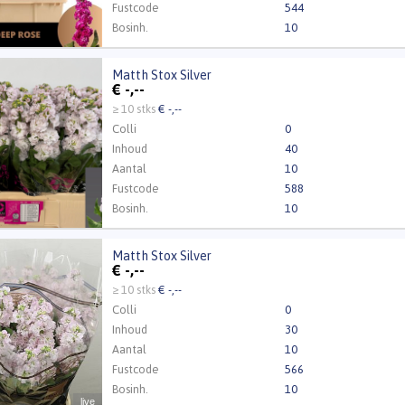
Fustcode
544
Bosinh.
10
Kweker
Kwekerij Duinland
Matth Stox Silver
Stox Silver
€
-,--
t ingelogd zijn om te kunnen kopen.
Klik hier om in te loggen
≥ 10 stks
€ -,--
Colli
0
Inhoud
40
Aantal
10
Fustcode
588
Bosinh.
10
Kweker
Kwekerij Orient BV
Matth Stox Silver
Stox Silver
€
-,--
t ingelogd zijn om te kunnen kopen.
Klik hier om in te loggen
≥ 10 stks
€ -,--
Colli
0
Inhoud
30
Aantal
10
Fustcode
566
Bosinh.
10
live