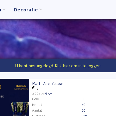
n
Decoratie
U bent niet ingelogd. Klik hier om in te loggen.
Matth Anyt Yellow
 Anyt Yellow
€
-,--
t ingelogd zijn om te kunnen kopen.
Klik hier om in te loggen
≥ 30 stks
€ -,--
Colli
0
Inhoud
40
Aantal
30