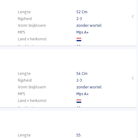
.
Lengte
52 Cm
Rijpheid
2-3
Vorm Snijbloem
zonder wortel
MPS
Mps A+
Land v herkomst
Kwaliteit
A1
.
Lengte
56 Cm
Rijpheid
2-3
Vorm Snijbloem
zonder wortel
MPS
Mps A+
Land v herkomst
Kwaliteit
A1
.
Lengte
55