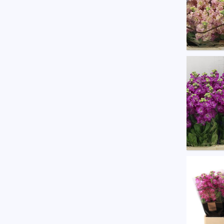
Matth
U moe
Matth
U moe