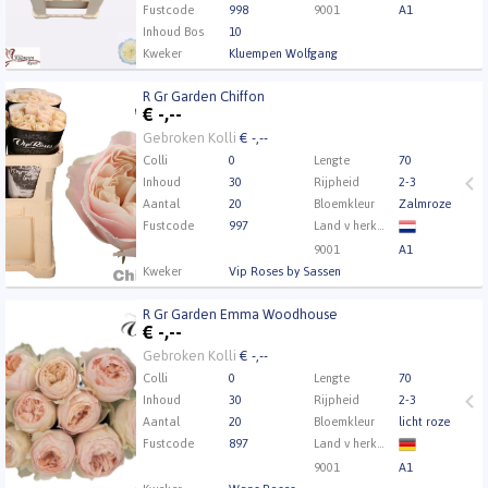
Fustcode
998
9001
A1
Inhoud Bos
10
Kweker
Kluempen Wolfgang
R Gr Garden Chiffon
R Gr Garden Chiffon
€
-,--
Eerst Inloggen a.u.b.
Klik hier om in te loggen.
Gebroken Kolli
€ -,--
Colli
0
Lengte
70
Inhoud
30
Rijpheid
2-3
Aantal
20
Bloemkleur
Zalmroze
Fustcode
997
Land v herkomst
9001
A1
Kweker
Vip Roses by Sassen
R Gr Garden Emma Woodhouse
R Gr Garden Emma Woodhouse
€
-,--
Eerst Inloggen a.u.b.
Klik hier om in te loggen.
Gebroken Kolli
€ -,--
Colli
0
Lengte
70
Inhoud
30
Rijpheid
2-3
Aantal
20
Bloemkleur
licht roze
Fustcode
897
Land v herkomst
9001
A1