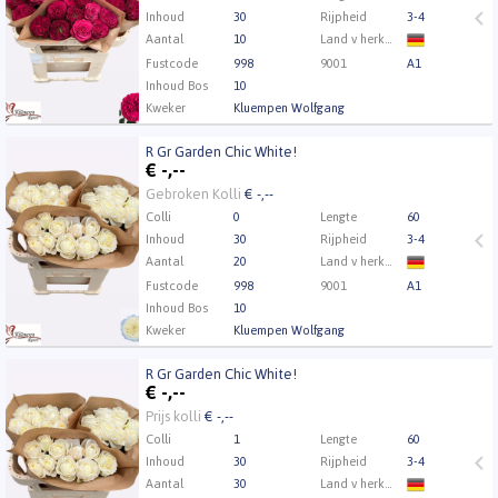
Inhoud
30
Rijpheid
3-4
Aantal
10
Land v herkomst
Fustcode
998
9001
A1
Inhoud Bos
10
Kweker
Kluempen Wolfgang
R Gr Garden Chic White!
R Gr Garden Chic White!
€
-,--
Eerst Inloggen a.u.b.
Klik hier om in te loggen.
Gebroken Kolli
€ -,--
Colli
0
Lengte
60
Inhoud
30
Rijpheid
3-4
Aantal
20
Land v herkomst
Fustcode
998
9001
A1
Inhoud Bos
10
Kweker
Kluempen Wolfgang
R Gr Garden Chic White!
R Gr Garden Chic White!
€
-,--
Eerst Inloggen a.u.b.
Klik hier om in te loggen.
Prijs kolli
€ -,--
Colli
1
Lengte
60
Inhoud
30
Rijpheid
3-4
Aantal
30
Land v herkomst