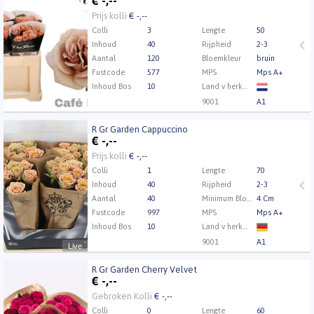
€
-,--
Eerst Inloggen a.u.b.
Klik hier om in te loggen.
Prijs kolli
€ -,--
Colli
3
Lengte
50
Inhoud
40
Rijpheid
2-3
Aantal
120
Bloemkleur
bruin
Fustcode
577
MPS
Mps A+
Inhoud Bos
10
Land v herkomst
9001
A1
Kweker
Vip Roses by Sassen
R Gr Garden Cappuccino
R Gr Garden Cappuccino
€
-,--
Eerst Inloggen a.u.b.
Klik hier om in te loggen.
Prijs kolli
€ -,--
Colli
1
Lengte
70
Inhoud
40
Rijpheid
2-3
Aantal
40
Minimum Bloemknophoogte
4 Cm
Fustcode
997
MPS
Mps A+
Inhoud Bos
10
Land v herkomst
9001
A1
Live
Kweker
Wans Roses
R Gr Garden Cherry Velvet
R Gr Garden Cherry Velvet
€
-,--
Eerst Inloggen a.u.b.
Klik hier om in te loggen.
Gebroken Kolli
€ -,--
Colli
0
Lengte
60