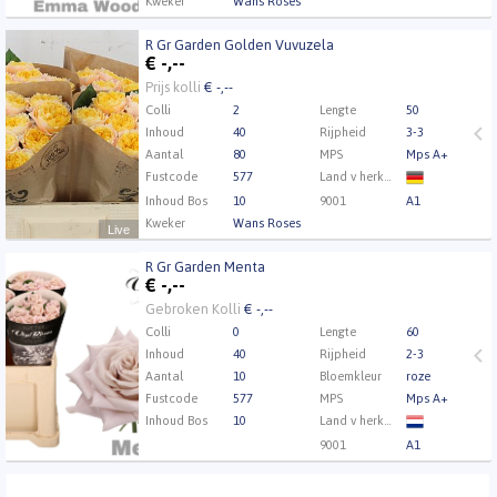
Kweker
Wans Roses
R Gr Garden Golden Vuvuzela
R Gr Garden Golden Vuvuzela
€
-,--
Eerst Inloggen a.u.b.
Klik hier om in te loggen.
Prijs kolli
€ -,--
Colli
2
Lengte
50
Inhoud
40
Rijpheid
3-3
Aantal
80
MPS
Mps A+
Fustcode
577
Land v herkomst
Inhoud Bos
10
9001
A1
Kweker
Wans Roses
Live
R Gr Garden Menta
R Gr Garden Menta
€
-,--
Eerst Inloggen a.u.b.
Klik hier om in te loggen.
Gebroken Kolli
€ -,--
Colli
0
Lengte
60
Inhoud
40
Rijpheid
2-3
Aantal
10
Bloemkleur
roze
Fustcode
577
MPS
Mps A+
Inhoud Bos
10
Land v herkomst
9001
A1
Kweker
Vip Roses by Sassen