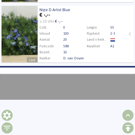
Nige D Artist Blue
Nige D Artist Blue
€
-,--
U moet ingelogd zijn om te kunnen kopen.
Klik hier
≥ 20 stks
€ -,--
om in te loggen.
Colli
0
Lengte
55
Inhoud
100
Rijpheid
2-3
Aantal
20
Land v herkomst
Fustcode
588
Kwaliteit
A1
Bosinh.
10
Kweker
D. van Ooyen
Live