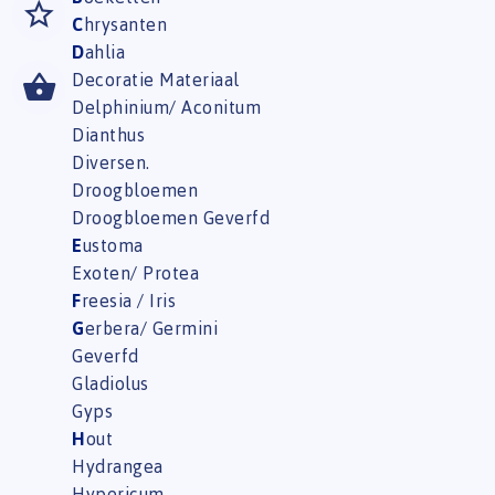
C
hrysanten
D
ahlia
Decoratie Materiaal
Delphinium/ Aconitum
Dianthus
Diversen.
Droogbloemen
Droogbloemen Geverfd
E
ustoma
Exoten/ Protea
F
reesia / Iris
G
erbera/ Germini
Geverfd
Gladiolus
Gyps
H
out
Hydrangea
Hypericum