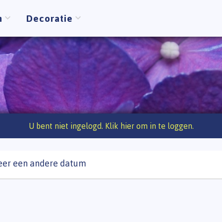
n
Decoratie
U bent niet ingelogd. Klik hier om in te loggen.
eer een andere datum