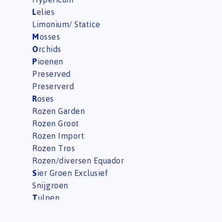
L
elies
Limonium/ Statice
M
osses
O
rchids
P
ioenen
Preserved
Preserverd
R
oses
Rozen Garden
Rozen Groot
Rozen Import
Rozen Tros
Rozen/diversen Equador
S
ier Groen Exclusief
Snijgroen
T
ulpen
W
reaths