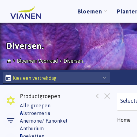
Bloemen
Plante
Diversen.
Bloemen Voorraad
Diversen.
Kies een vertrekdag
Productgroepen
Select
Alle groepen
A
lstroemeria
Home
Anemone/ Ranonkel
Anthurium
B
oeketten