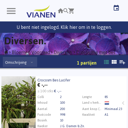
U bent niet ingelogd. Klik hier om in te loggen.
Diversen.
Bloemen Voorraad
Diversen.
Crocosmia met bes
Omschrijving
1
partijen
Crocosm Bes Lucifer
Crocosm Bes Lucifer
€
-,--
U moet ingelogd zijn om te kunnen kopen.
Klik hier
≥ 100 stks
€ -,--
om in te loggen.
Colli
2
Lengte
85
Inhoud
100
Land v herkomst
Aantal
200
Aant knop (min.)
Minimaal 23
Fustcode
998
Kwaliteit
A1
Bosinh.
10
Kweker
J.G. Damen & Zn.
live