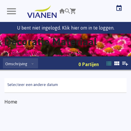
U bent niet ingelogd. Klik hier om in te loggen.
Decoratie Materiaal
Bloemen Voorraad
Decoratie Materiaal
Omschrijving
0
Partijen
Selecteer een andere datum
Home